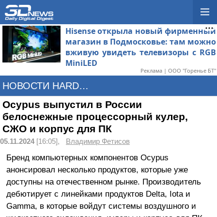
Hisense открыла новый фирменный
магазин в Подмосковье: там можно
вживую увидеть телевизоры с RGB
MiniLED
Реклама | ООО "Горенье БТ"
НОВОСТИ HARDWARE
Ocypus выпустил в России
белоснежные процессорный кулер,
СЖО и корпус для ПК
05.11.2024
[16:05],
Владимир Фетисов
Бренд компьютерных компонентов Ocypus
анонсировал несколько продуктов, которые уже
доступны на отечественном рынке. Производитель
дебютирует с линейками продуктов Delta, Iota и
Gamma, в которые войдут системы воздушного и