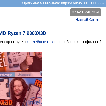
Оригинал материала:
https://3dnews.ru/1113667
07 ноября 2024
Николай Хижняк
MD Ryzen 7 9800X3D
цессор получил
хвалебные отзывы
в обзорах профильной