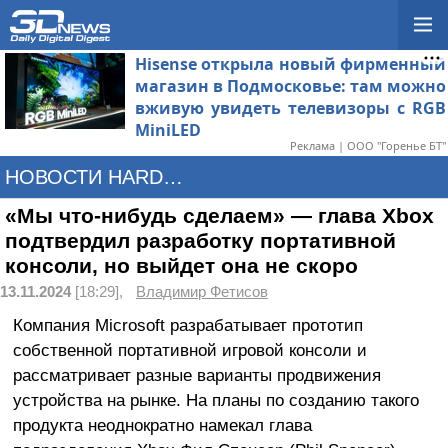
Hisense открыла новый фирменный
магазин в Подмосковье: там можно
вживую увидеть телевизоры с RGB
MiniLED
Реклама | ООО "Горенье БТ"
НОВОСТИ HARDWARE
«Мы что-нибудь сделаем» — глава Xbox
подтвердил разработку портативной
консоли, но выйдет она не скоро
13.11.2024
[18:29],
Владимир Фетисов
Компания Microsoft разрабатывает прототип
собственной портативной игровой консоли и
рассматривает разные варианты продвижения
устройства на рынке. На планы по созданию такого
продукта неоднократно намекал глава