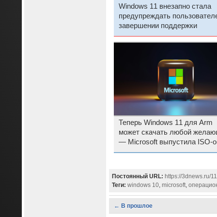
Windows 11 внезапно стала
предупреждать пользовател
завершении поддержки
Теперь Windows 11 для Arm
может скачать любой жела
— Microsoft выпустила ISO-
Постоянный URL:
https://3dnews.ru/1
Теги:
windows 10
,
microsoft
,
операцио
← В прошлое