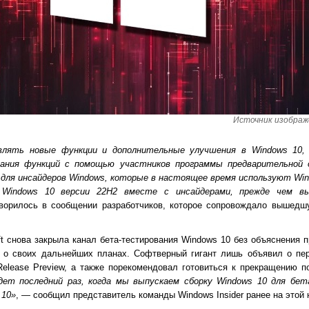
Источник изображе
влять новые функции и дополнительные улучшения в Windows 10,
ания функций с помощью участников программы предварительной о
 для инсайдеров Windows, которые в настоящее время используют Win
 Windows 10 версии 22H2 вместе с инсайдерами, прежде чем вы
ворилось в сообщении разработчиков, которое сопровождало вышедш
ft снова закрыла канал бета-тестирования Windows 10 без объяснения 
х о своих дальнейших планах. Софтверный гигант лишь объявил о пер
Release Preview, а также порекомендовал готовиться к прекращению 
ет последний раз, когда мы выпускаем сборку Windows 10 для бета
 10»
, — сообщил представитель команды Windows Insider ранее на этой 