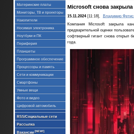
Материнские платы
Microsoft снова закрыла
Мониторы, ТВ и проекторы
15.11.2024
[11:18],
Владимир Фетис
Накопители
Компания Microsoft закрыла ка
Носимая электроника
предварительной оценки пользовате
Ноутбуки и ПК
софтверный гигант снова открыл б
года.
Периферия
Планшеты
Программное обеспечение
Процессоры и память
Сети и коммуникации
Смартфоны
Умные вещи
Фото и видео
Цифровой автомобиль
RSS/Социальные сети
Рассылка
[NEW!]
Вакансии