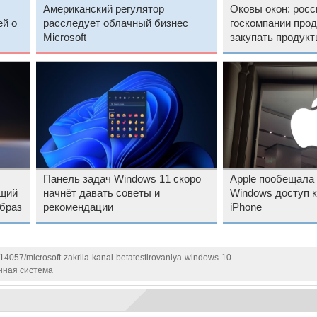
Американский регулятор
Оковы окон: росс
ей о
расследует облачный бизнес
госкомпании про
Microsoft
закупать продукты
Панель задач Windows 11 скоро
Apple пообещала
ющий
начнёт давать советы и
Windows доступ 
образ
рекомендации
iPhone
114057/microsoft-zakrila-kanal-betatestirovaniya-windows-10
нная система