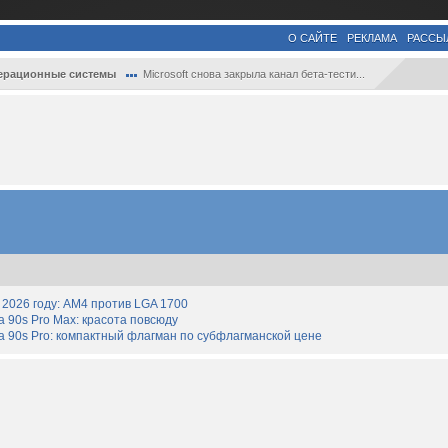
О САЙТЕ
РЕКЛАМА
РАССЫ
ерационные системы
Microsoft снова закрыла канал бета-тести...
2026 году: AM4 против LGA 1700
90s Pro Max: красота повсюду
 90s Pro: компактный флагман по субфлагманской цене