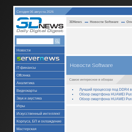
Сегодня 06 августа 2026
3DNews
Новости Software
Оп
Новости
Новости Software
IT-финансы
Offсянка
Самое интересное в обзорах
Аналитика
Лучший процессор под DDR4 в 
Видеокарты
Обзор смартфона HUAWEI Pura 
Звук и акустика
Обзор смартфона HUAWEI Pura
Игры
Искусственный интеллект
Корпуса, БП и охлаждение
Мастерская