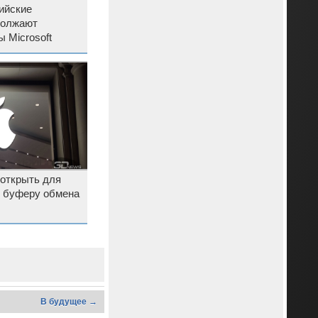
ийские
должают
 Microsoft
 открыть для
к буферу обмена
В будущее →