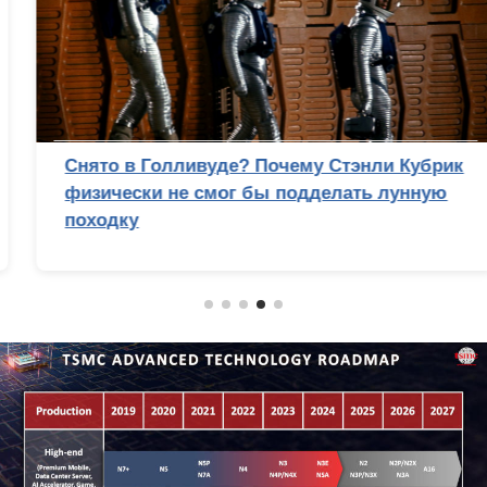
Снято в Голливуде? Почему Стэнли Кубрик
физически не смог бы подделать лунную
походку