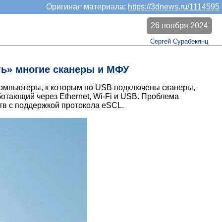
Оригинал материала:
https://3dnews.ru/1114595
26 ноября 2024
Сергей Сурабекянц
ть» многие сканеры и МФУ
 компьютеры, к которым по USB подключены сканеры,
тающий через Ethernet, Wi-Fi и USB. Проблема
тв с поддержкой протокола eSCL.