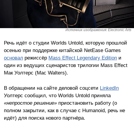
Источник изображения: Electronic Arts
Речь идёт о студии Worlds Untold, которую прошлой
осенью при поддержке китайской NetEase Games
основал
режиссёр
Mass Effect Legendary Edition
и
один из ведущих сценаристов трилогии Mass Effect
Мак Уолтерс (Mac Walters).
В обращении на сайте деловой соцсети
LinkedIn
Уолтерс сообщил, что Worlds Untold приняла
«непростое решение»
приостановить работу (о
полном закрытии, как в случае с Humanoid, речь не
идёт) для поиска нового партнёра.