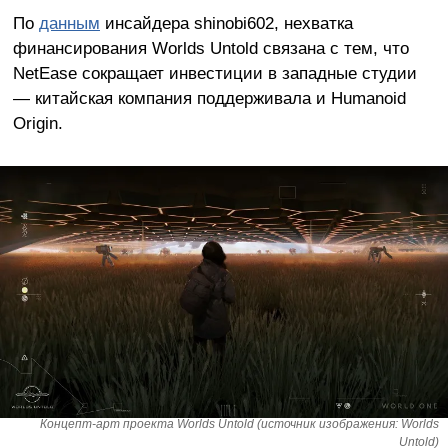
По
данным
инсайдера shinobi602, нехватка
финансирования Worlds Untold связана с тем, что
NetEase сокращает инвестиции в западные студии
— китайская компания поддерживала и Humanoid
Origin.
Концепт-арт проекта Worlds Untold (источник изображения: Worlds
Untold)