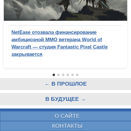
NetEase отозвала финансирование
амбициозной MMO ветерана World of
Warcraft — студия Fantastic Pixel Castle
закрывается
← В ПРОШЛОЕ
В БУДУЩЕЕ →
О САЙТЕ
КОНТАКТЫ