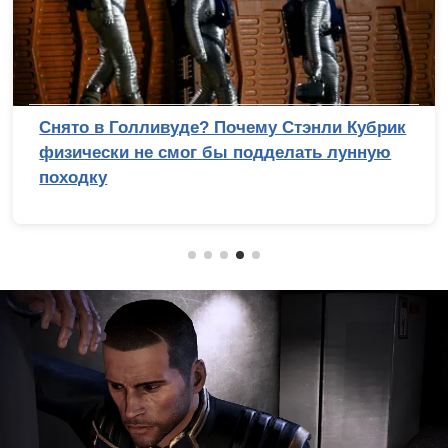
Снято в Голливуде? Почему Стэнли Кубрик
физически не смог бы подделать лунную
походку