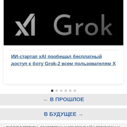
ИИ-стартап xAI пообещал бесплатный
доступ к боту Grok-2 всем пользователям X
← В ПРОШЛОЕ
В БУДУЩЕЕ →