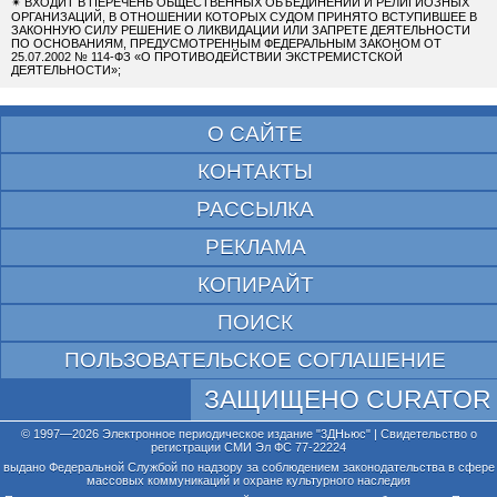
✴
ВХОДИТ В ПЕРЕЧЕНЬ ОБЩЕСТВЕННЫХ ОБЪЕДИНЕНИЙ И РЕЛИГИОЗНЫХ
ОРГАНИЗАЦИЙ, В ОТНОШЕНИИ КОТОРЫХ СУДОМ ПРИНЯТО ВСТУПИВШЕЕ В
ЗАКОННУЮ СИЛУ РЕШЕНИЕ О ЛИКВИДАЦИИ ИЛИ ЗАПРЕТЕ ДЕЯТЕЛЬНОСТИ
ПО ОСНОВАНИЯМ, ПРЕДУСМОТРЕННЫМ ФЕДЕРАЛЬНЫМ ЗАКОНОМ ОТ
25.07.2002 № 114-ФЗ «О ПРОТИВОДЕЙСТВИИ ЭКСТРЕМИСТСКОЙ
ДЕЯТЕЛЬНОСТИ»;
О САЙТЕ
КОНТАКТЫ
РАССЫЛКА
РЕКЛАМА
КОПИРАЙТ
ПОИСК
ПОЛЬЗОВАТЕЛЬСКОЕ СОГЛАШЕНИЕ
ЗАЩИЩЕНО CURATOR
© 1997—2026 Электронное периодическое издание "3ДНьюс" | Свидетельство о
регистрации СМИ Эл ФС 77-22224
выдано Федеральной Службой по надзору за соблюдением законодательства в сфере
массовых коммуникаций и охране культурного наследия