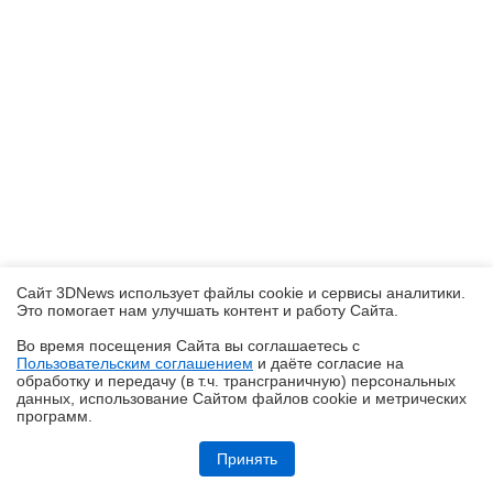
Сайт 3DNews использует файлы cookie и сервисы аналитики.
Это помогает нам улучшать контент и работу Cайта.
Во время посещения Cайта вы соглашаетесь с
Пользовательским соглашением
и даёте согласие на
✖
обработку и передачу (в т.ч. трансграничную) персональных
данных, использование Cайтом файлов cookie и метрических
программ.
realme P4, realme P4x и realme P4 Lite: заход в ту же реку, но с
другого берега
Принять