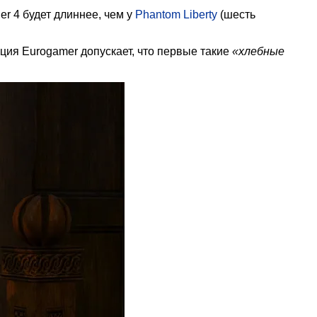
r 4 будет длиннее, чем у
Phantom Liberty
(шесть
ия Eurogamer допускает, что первые такие
«хлебные