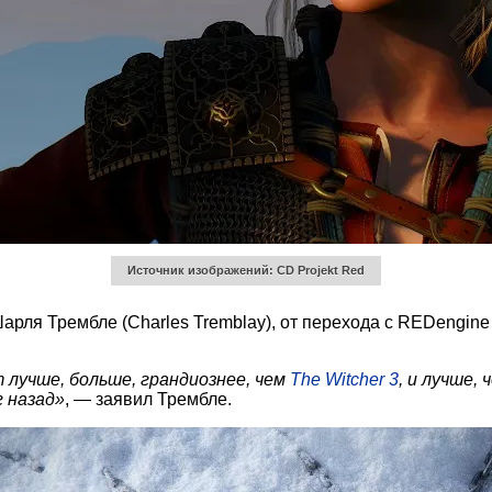
Источник изображений: CD Projekt Red
рля Трембле (Charles Tremblay), от перехода с REDengine 
 лучше, больше, грандиознее, чем
The Witcher 3
, и лучше, 
г назад»
, — заявил Трембле.