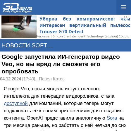
Уборка без компромиссов: чем
интересен вертикальный пылесос
Trouver G70 Detect
Реклама | Silicon Era Intelligent Technology (Suzhou) Co.,Ltd.
НОВОСТИ SOFTWARE
Google запустила ИИ-генератор видео
Veo, но вы вряд ли сможете его
опробовать
04.12.2024
[17:40],
Павел Котов
Google Veo, новая модель искусственного
интеллекта для генерации видеороликов, стала
доступной
для компаний, которые теперь могут
подключать её к своим приложениям для создания
контента. OpenAI представила аналогичную
Sora
на
три месяца раньше, но работать с ней нельзя до сих