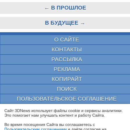
← В ПРОШЛОЕ
В БУДУЩЕЕ →
О САЙТЕ
КОНТАКТЫ
РАССЫЛКА
РЕКЛАМА
КОПИРАЙТ
ПОИСК
ПОЛЬЗОВАТЕЛЬСКОЕ СОГЛАШЕНИЕ
ЗАЩИЩЕНО CURATOR
Сайт 3DNews использует файлы cookie и сервисы аналитики.
Это помогает нам улучшать контент и работу Cайта.
© 1997—2026 Электронное периодическое издание "3ДНьюс" | Свидетельство о
регистрации СМИ Эл ФС 77-22224
Во время посещения Cайта вы соглашаетесь с
выдано Федеральной Службой по надзору за соблюдением законодательства в сфере
Пользовательским соглашением
и даёте согласие на