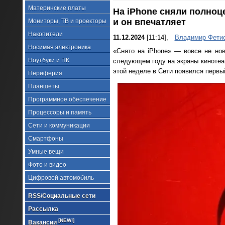
Материнские платы
На iPhone сняли полноц
и он впечатляет
Мониторы, ТВ и проекторы
Накопители
11.12.2024
[11:14],
Владимир Фети
Носимая электроника
«Снято на iPhone» — вовсе не нов
Ноутбуки и ПК
следующем году на экраны кинотеат
этой неделе в Сети появился первы
Периферия
Планшеты
Программное обеспечение
Процессоры и память
Сети и коммуникации
Смартфоны
Умные вещи
Фото и видео
Цифровой автомобиль
RSS/Социальные сети
Рассылка
[NEW!]
Вакансии