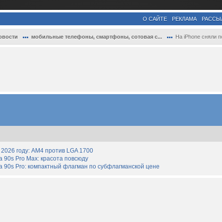
О САЙТЕ
РЕКЛАМА
РАССЫ
овости
мобильные телефоны, смартфоны, сотовая с...
На iPhone сняли полноценный голливудский.
2026 году: AM4 против LGA 1700
90s Pro Max: красота повсюду
 90s Pro: компактный флагман по субфлагманской цене