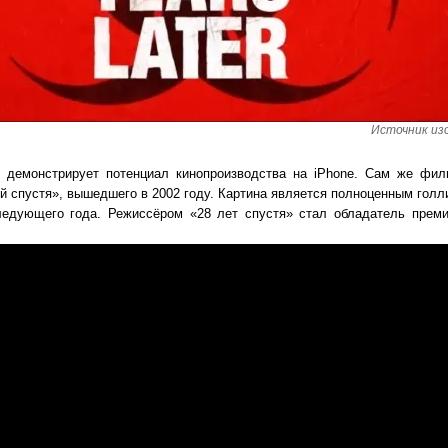
Источник из
о демонстрирует потенциал кинопроизводства на iPhone. Сам же фил
 спустя», вышедшего в 2002 году. Картина является полноценным голл
ледующего года. Режиссёром «28 лет спустя» стал обладатель прем