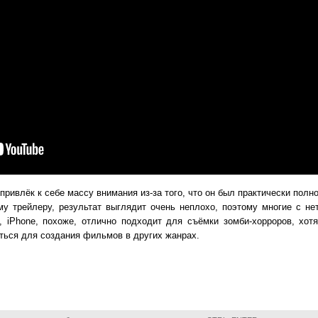
ривлёк к себе массу внимания из-за того, что он был практически полн
му трейлеру, результат выглядит очень неплохо, поэтому многие с н
, iPhone, похоже, отлично подходит для съёмки зомби-хорроров, хот
ться для создания фильмов в других жанрах.