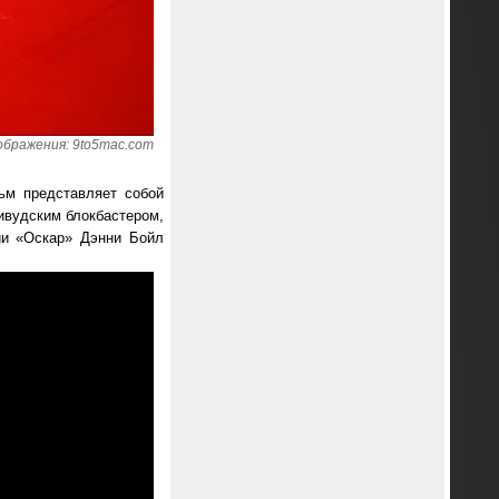
ображения: 9to5mac.com
ьм представляет собой
ивудским блокбастером,
ии «Оскар» Дэнни Бойл