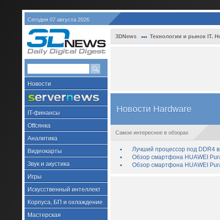
Сегодня 07 августа 2026
3DNews
Технологии и рынок IT. Н
Новости
Новости Hardware
IT-финансы
Offсянка
Самое интересное в обзорах
Аналитика
Лучший процессор под DDR4 в 
Видеокарты
Обзор смартфона HUAWEI Pura 
Звук и акустика
Обзор смартфона HUAWEI Pura
Игры
Искусственный интеллект
Корпуса, БП и охлаждение
Мастерская