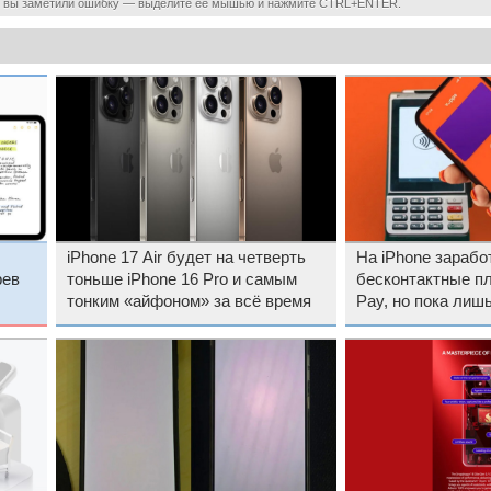
 вы заметили ошибку — выделите ее мышью и нажмите CTRL+ENTER.
iPhone 17 Air будет на четверть
На iPhone зарабо
рев
тоньше iPhone 16 Pro и самым
бесконтактные пл
тонким «айфоном» за всё время
Pay, но пока лиш