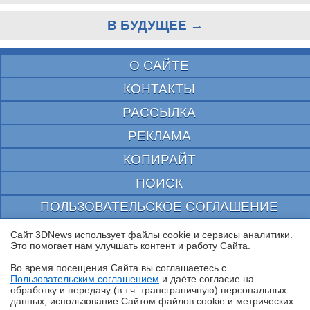
В БУДУЩЕЕ →
О САЙТЕ
КОНТАКТЫ
РАССЫЛКА
РЕКЛАМА
КОПИРАЙТ
ПОИСК
ПОЛЬЗОВАТЕЛЬСКОЕ СОГЛАШЕНИЕ
ЗАЩИЩЕНО CURATOR
Сайт 3DNews использует файлы cookie и сервисы аналитики.
Это помогает нам улучшать контент и работу Cайта.
© 1997—2026 Электронное периодическое издание "3ДНьюс" | Свидетельство о
регистрации СМИ Эл ФС 77-22224
Во время посещения Cайта вы соглашаетесь с
выдано Федеральной Службой по надзору за соблюдением законодательства в сфере
Пользовательским соглашением
и даёте согласие на
массовых коммуникаций и охране культурного наследия
✖
обработку и передачу (в т.ч. трансграничную) персональных
При цитировании документа ссылка на сайт с указанием автора обязательна. Полное
данных, использование Cайтом файлов cookie и метрических
заимствование документа является нарушением