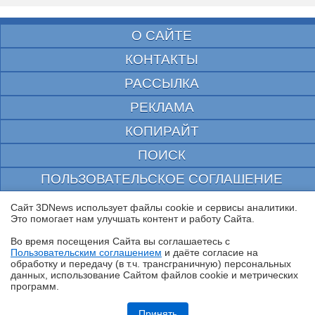
О САЙТЕ
КОНТАКТЫ
РАССЫЛКА
РЕКЛАМА
КОПИРАЙТ
ПОИСК
ПОЛЬЗОВАТЕЛЬСКОЕ СОГЛАШЕНИЕ
ЗАЩИЩЕНО CURATOR
Сайт 3DNews использует файлы cookie и сервисы аналитики.
Это помогает нам улучшать контент и работу Cайта.
© 1997—2026 Электронное периодическое издание "3ДНьюс" | Свидетельство о
регистрации СМИ Эл ФС 77-22224
Во время посещения Cайта вы соглашаетесь с
выдано Федеральной Службой по надзору за соблюдением законодательства в сфере
Пользовательским соглашением
и даёте согласие на
массовых коммуникаций и охране культурного наследия
✖
обработку и передачу (в т.ч. трансграничную) персональных
При цитировании документа ссылка на сайт с указанием автора обязательна. Полное
данных, использование Cайтом файлов cookie и метрических
заимствование документа является нарушением
программ.
российского и международного законодательства и возможно только с согласия
редакции 3DNews.
Обзор смартфона HUAWEI Pura 90s Pro: компактный флагман по
субфлагманской цене
Принять