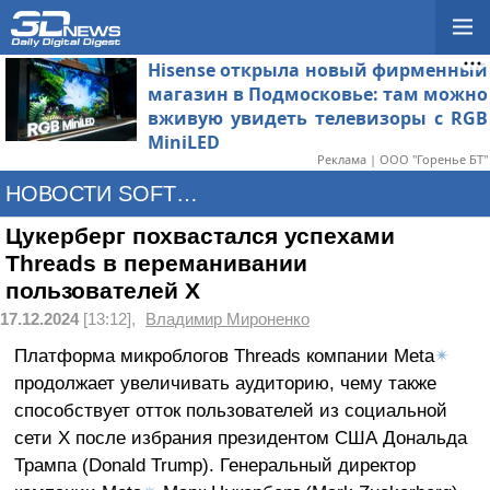
Hisense открыла новый фирменный
магазин в Подмосковье: там можно
вживую увидеть телевизоры с RGB
MiniLED
Реклама | ООО "Горенье БТ"
НОВОСТИ SOFTWARE
Цукерберг похвастался успехами
Threads в переманивании
пользователей X
17.12.2024
[13:12],
Владимир Мироненко
Платформа микроблогов Threads компании Meta
✴
продолжает увеличивать аудиторию, чему также
способствует отток пользователей из социальной
сети X после избрания президентом США Дональда
Трампа (Donald Trump). Генеральный директор