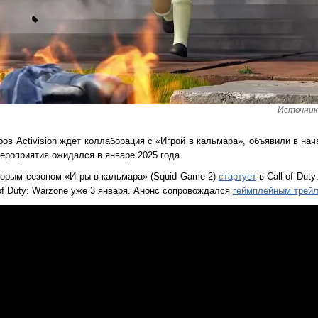
Источник 
ов Activision ждёт коллаборация с «Игрой в кальмара», объявили в на
мероприятия ожидался в январе 2025 года.
вторым сезоном «Игры в кальмара» (Squid Game 2)
стартует
в Call of Duty
of Duty: Warzone уже 3 января. Анонс сопровождался
геймплейным трей