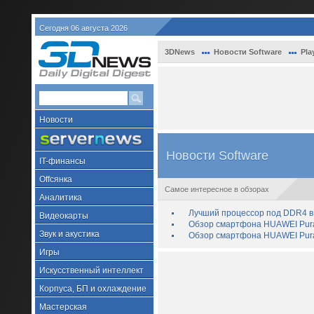
Сегодня 06 августа 2026
3DNews
Новости Software
Pla
Новости
Новости Software
IT-финансы
Offсянка
Самое интересное в обзорах
Аналитика
Лучший процессор под DDR4 в 
Видеокарты
Обзор смартфона HUAWEI Pura 
Звук и акустика
Обзор смартфона HUAWEI Pura
Игры
Искусственный интеллект
Корпуса, БП и охлаждение
Мастерская