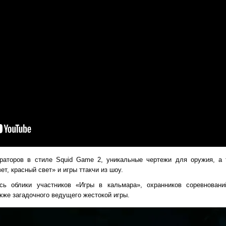
ператоров в стиле Squid Game 2, уникальные чертежи для оружия, а 
т, красный свет» и игры ттакчи из шоу.
ись облики участников «Игры в кальмара», охранников соревнован
акже загадочного ведущего жестокой игры.