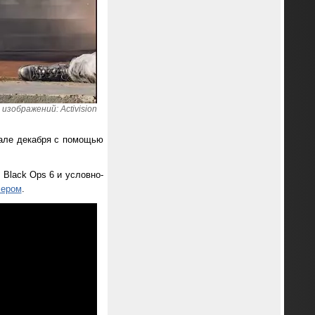
изображений: Activision
чале декабря с помощью
: Black Ops 6 и условно-
лером
.