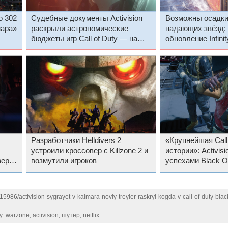
о 302
Судебные документы Activision
Возможны осадки
раскрыли астрономические
падающих звёзд: 
бюджеты игр Call of Duty — на
обновление Infini
Black Ops Cold War ушло более
дату выхода и а
$700 миллионов
трейлер
Разработчики Helldivers 2
«Крупнейшая Call 
устроили кроссовер с Killzone 2 и
истории»: Activis
вера
возмутили игроков
успехами Black O
месяц с релиза
15986/activision-sygrayet-v-kalmara-noviy-treyler-raskryl-kogda-v-call-of-duty-blac
ty: warzone
,
activision
,
шутер
,
netflix