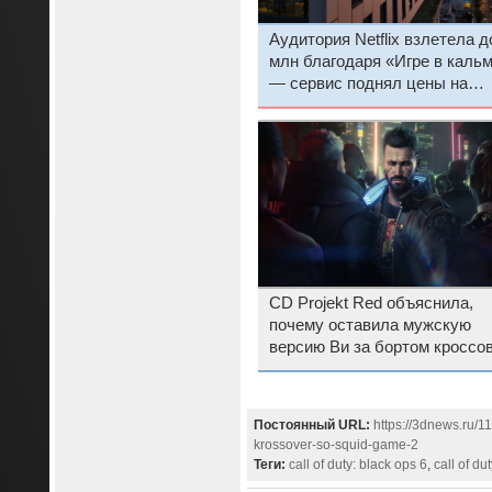
Аудитория Netflix взлетела д
млн благодаря «Игре в кальмара»
— сервис поднял цены на
подписку
CD Projekt Red объяснила,
почему оставила мужскую
версию Ви за бортом кроссо
Fortnite и Cyberpunk 2077
Постоянный URL:
https://3dnews.ru/11
krossover-so-squid-game-2
Теги:
call of duty: black ops 6
,
call of du