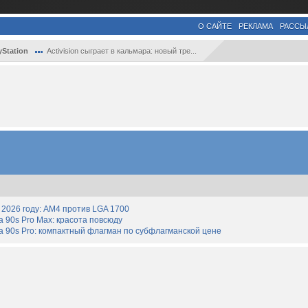
О САЙТЕ
РЕКЛАМА
РАССЫ
yStation
Activision сыграет в кальмара: новый тре...
2026 году: AM4 против LGA 1700
90s Pro Max: красота повсюду
 90s Pro: компактный флагман по субфлагманской цене