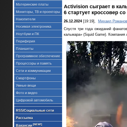
Материнские платы
Activision сыграет в кал
6 стартует кроссовер со
Мониторы, ТВ и проекторы
Накопители
26.12.2024
[19:19],
Михаил Романо
Носимая электроника
Спустя три года ожиданий фанатов,
Ноутбуки и ПК
кальмара» (Squid Game). Компания Ac
Периферия
Планшеты
Программное обеспечение
Процессоры и память
Сети и коммуникации
Смартфоны
Умные вещи
Фото и видео
Цифровой автомобиль
RSS/Социальные сети
Рассылка
[NEW!]
Вакансии