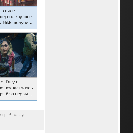
 в виде
первое крупное
ty Nikki получило
тмосферный
of Duty в
ion похвасталась
ps 6 за первый
k-ops-6-startuyet-