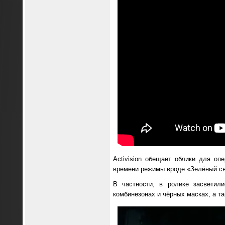
Activision обещает облики для о
времени режимы вроде «Зелёный све
В частности, в ролике засветил
комбинезонах и чёрных масках, а т