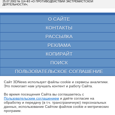
25.07.2002 № 114-ФЗ «О ПРОТИВОДЕЙСТВИИ ЭКСТРЕМИСТСКОЙ
ДЕЯТЕЛЬНОСТИ»;
О САЙТЕ
КОНТАКТЫ
РАССЫЛКА
РЕКЛАМА
КОПИРАЙТ
ПОИСК
ПОЛЬЗОВАТЕЛЬСКОЕ СОГЛАШЕНИЕ
ЗАЩИЩЕНО CURATOR
Сайт 3DNews использует файлы cookie и сервисы аналитики.
Это помогает нам улучшать контент и работу Cайта.
© 1997—2026 Электронное периодическое издание "3ДНьюс" | Свидетельство о
регистрации СМИ Эл ФС 77-22224
Во время посещения Cайта вы соглашаетесь с
выдано Федеральной Службой по надзору за соблюдением законодательства в сфере
Пользовательским соглашением
и даёте согласие на
массовых коммуникаций и охране культурного наследия
✖
обработку и передачу (в т.ч. трансграничную) персональных
При цитировании документа ссылка на сайт с указанием автора обязательна. Полное
данных, использование Cайтом файлов cookie и метрических
заимствование документа является нарушением
российского и международного законодательства и возможно только с согласия
программ.
редакции 3DNews.