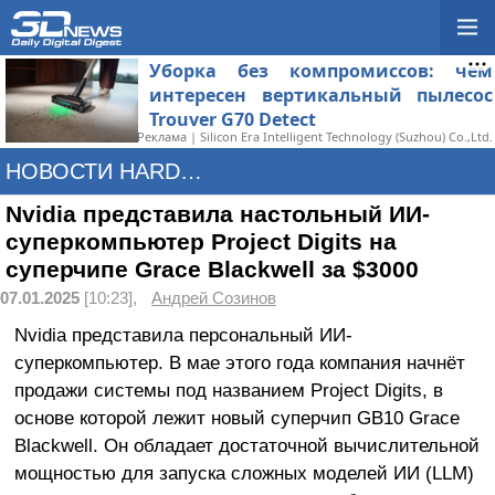
Уборка без компромиссов: чем
интересен вертикальный пылесос
Trouver G70 Detect
Реклама | Silicon Era Intelligent Technology (Suzhou) Co.,Ltd.
НОВОСТИ HARDWARE
Nvidia представила настольный ИИ-
суперкомпьютер Project Digits на
суперчипе Grace Blackwell за $3000
07.01.2025
[10:23],
Андрей Созинов
Nvidia представила персональный ИИ-
суперкомпьютер. В мае этого года компания начнёт
продажи системы под названием Project Digits, в
основе которой лежит новый суперчип GB10 Grace
Blackwell. Он обладает достаточной вычислительной
мощностью для запуска сложных моделей ИИ (LLM)