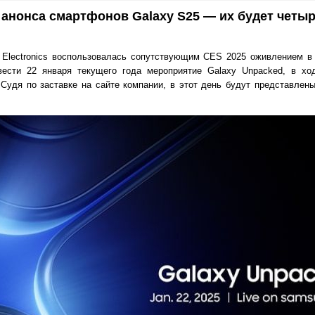
анонса смартфонов Galaxy S25 — их будет четы
Electronics воспользовалась сопутствующим CES 2025 оживлением в
ести 22 января текущего года мероприятие Galaxy Unpacked, в ход
Судя по заставке на сайте компании, в этот день будут представлен