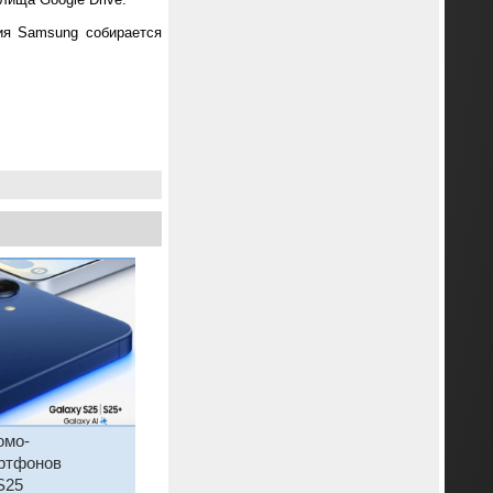
ния Samsung собирается
омо-
ртфонов
S25