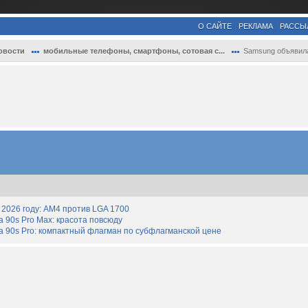
О САЙТЕ
РЕКЛАМА
РАССЫ
овости
мобильные телефоны, смартфоны, сотовая с...
Samsung объявила дату анонса смартфонов 
2026 году: AM4 против LGA 1700
90s Pro Max: красота повсюду
 90s Pro: компактный флагман по субфлагманской цене