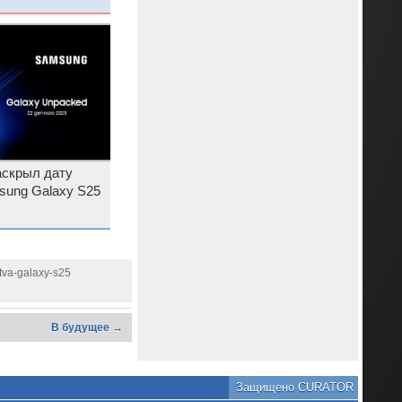
аскрыл дату
sung Galaxy S25
tva-galaxy-s25
В будущее →
Защищено CURATOR