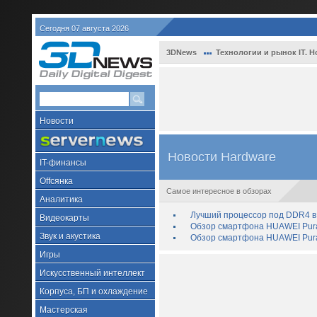
Сегодня 07 августа 2026
3DNews
Технологии и рынок IT. Н
Новости
Новости Hardware
IT-финансы
Offсянка
Самое интересное в обзорах
Аналитика
Лучший процессор под DDR4 в 
Видеокарты
Обзор смартфона HUAWEI Pura 
Звук и акустика
Обзор смартфона HUAWEI Pura
Игры
Искусственный интеллект
Корпуса, БП и охлаждение
Мастерская