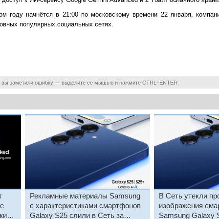
ом году начнётся в 21:00 по московскому времени 22 января, компа
новных популярных социальных сетях.
 вы заметили ошибку — выделите ее мышью и нажмите CTRL+ENTER.
т
Рекламные материалы Samsung
В Сеть утекли пр
е
с характеристиками смартфонов
изображения сма
ки
Galaxy S25 слили в Сеть за
Samsung Galaxy 