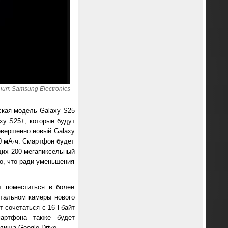
я: Samsung Electronics
ская модель Galaxy S25
axy S25+, которые будут
овершенно новый Galaxy
0 мА·ч. Смартфон будет
щих 200-мегапиксельный
о, что ради уменьшения
т поместиться в более
стальном камеры нового
 сочетаться с 16 Гбайт
мартфона также будет
лища Google Drive.