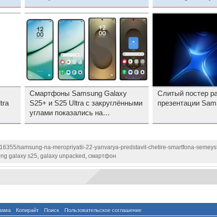
неделю до анонса
Смартфоны Samsung Galaxy
Слитый постер р
tra
S25+ и S25 Ultra с закруглёнными
презентации Sam
углами показались на
качественных изображениях
1116355/samsung-na-meropriyatii-22-yanvarya-predstavit-chetire-smartfona-semeys
ng galaxy s25
,
galaxy unpacked
,
смартфон
лама
Копирайт
Поиск
Пользовательское соглашение