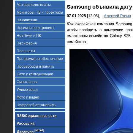
Материнские платы
Samsung объявила дату 
Мониторы, ТВ и проекторы
07.01.2025
[12:03],
Алексей Разин
Накопители
Южнокорейская компания Samsung 
Носимая электроника
чтобы сообщить о намерении пров
Ноутбуки и ПК
смартфоны семейства Galaxy S25. 
семейства.
Периферия
Планшеты
Программное обеспечение
Процессоры и память
Сети и коммуникации
Смартфоны
Умные вещи
Фото и видео
Цифровой автомобиль
RSS/Социальные сети
Рассылка
[NEW!]
Вакансии