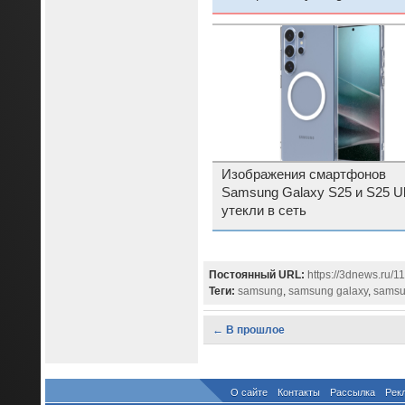
ИИ
Изображения смартфонов
Samsung Galaxy S25 и S25 Ul
утекли в сеть
Постоянный URL:
https://3dnews.ru/
Теги:
samsung
,
samsung galaxy
,
samsu
← В прошлое
О сайте
Контакты
Рассылка
Рек