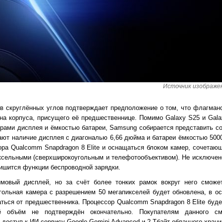
Источник изображени
в скруглённых углов подтверждает предположение о том, что флагман
айна корпуса, присущего её предшественнице. Помимо Galaxy S25 и Gal
рами дисплея и ёмкостью батареи, Samsung собирается представить с
ают наличие дисплея с диагональю 6,66 дюйма и батареи ёмкостью 500
ора Qualcomm Snapdragon 8 Elite и оснащаться блоком камер, сочетаю
иксельными (сверхширокоугольным и телефотообъективом). Не исключен
ишится функции беспроводной зарядки.
юймовый дисплей, но за счёт более тонких рамок вокруг него сможе
гольная камера с разрешением 50 мегапикселей будет обновлена, в о
ься от предшественника. Процессор Qualcomm Snapdragon 8 Elite будет
ё объём не подтверждён окончательно. Покупателям данного с
доступ к ИИ-сервису Google Gemini Advanced и 2 Тбайт облачного храни