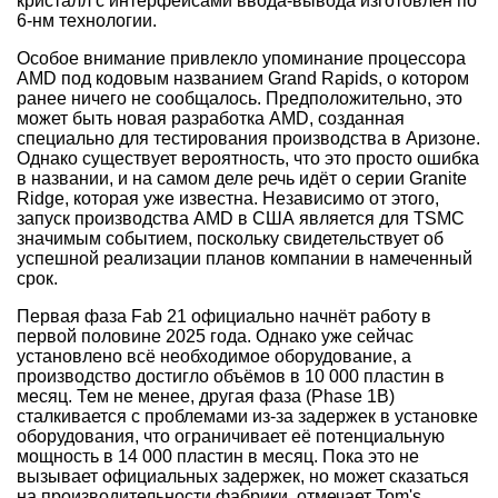
кристалл с интерфейсами ввода-вывода изготовлен по
6-нм технологии.
Особое внимание привлекло упоминание процессора
AMD под кодовым названием Grand Rapids, о котором
ранее ничего не сообщалось. Предположительно, это
может быть новая разработка AMD, созданная
специально для тестирования производства в Аризоне.
Однако существует вероятность, что это просто ошибка
в названии, и на самом деле речь идёт о серии Granite
Ridge, которая уже известна. Независимо от этого,
запуск производства AMD в США является для TSMC
значимым событием, поскольку свидетельствует об
успешной реализации планов компании в намеченный
срок.
Первая фаза Fab 21 официально начнёт работу в
первой половине 2025 года. Однако уже сейчас
установлено всё необходимое оборудование, а
производство достигло объёмов в 10 000 пластин в
месяц. Тем не менее, другая фаза (Phase 1B)
сталкивается с проблемами из-за задержек в установке
оборудования, что ограничивает её потенциальную
мощность в 14 000 пластин в месяц. Пока это не
вызывает официальных задержек, но может сказаться
на производительности фабрики, отмечает Tom's