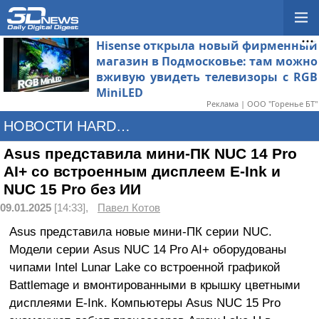
Hisense открыла новый фирменный
магазин в Подмосковье: там можно
вживую увидеть телевизоры с RGB
MiniLED
Реклама | ООО "Горенье БТ"
НОВОСТИ HARDWARE
Asus представила мини-ПК NUC 14 Pro
AI+ со встроенным дисплеем E-Ink и
NUC 15 Pro без ИИ
09.01.2025
[14:33],
Павел Котов
Asus представила новые мини-ПК серии NUC.
Модели серии Asus NUC 14 Pro AI+ оборудованы
чипами Intel Lunar Lake со встроенной графикой
Battlemage и вмонтированными в крышку цветными
дисплеями E-Ink. Компьютеры Asus NUC 15 Pro