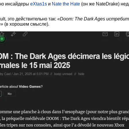
 но инсайдеры
eXtas1s
и
Nate the Hate
(он же NateDrake) нед
t, это действительно так:
«Doom: The Dark Ages истребит
е»
(в хорошем смысле).