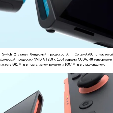
o Switch 2 станет 8-ядерный процессор Arm Cortex-A78C с частото
рафический процессор NVIDIA T239 с 1534 ядрами CUDA, 48 тензорными
частоте 561 МГц в портативном режиме и 1007 МГц в стационарном.