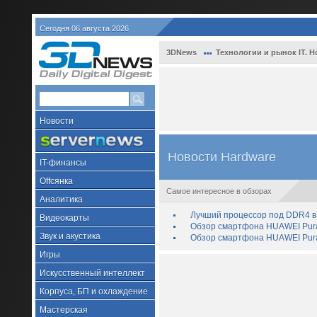
Сегодня 06 августа 2026
3DNews
Технологии и рынок IT. Н
Новости
Новости Hardware
IT-финансы
Offсянка
Самое интересное в обзорах
Аналитика
Лучший процессор под DDR4 в 
Видеокарты
Обзор смартфона HUAWEI Pura 
Звук и акустика
Обзор смартфона HUAWEI Pura
Игры
Искусственный интеллект
Корпуса, БП и охлаждение
Мастерская