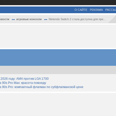
О САЙТЕ
РЕКЛАМА
РАССЫ
овости
игровые консоли
Nintendo Switch 2 стала доступна для пре...
2026 году: AM4 против LGA 1700
90s Pro Max: красота повсюду
 90s Pro: компактный флагман по субфлагманской цене