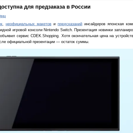
 доступна для предзаказа в России
янц
ек
,
неофициальных макетов
и
предсказаний
инсайдеров японская комп
дной игровой консоли Nintendo Switch. Презентация новинки запланиро
 объявил сервис CDEK.Shopping. Хотя окончательная цена на устройст
осле официальной презентации — остаток суммы.