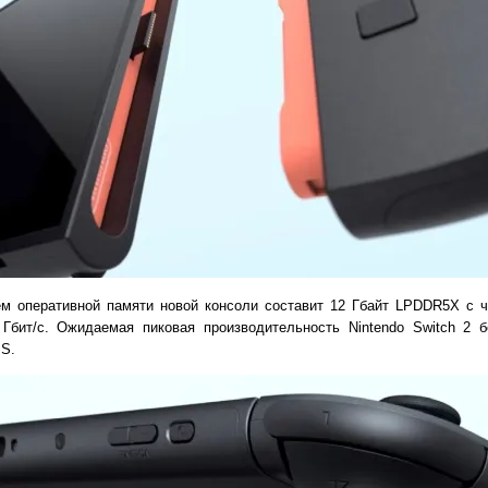
м оперативной памяти новой консоли составит 12 Гбайт LPDDR5X с ч
 Гбит/с. Ожидаемая пиковая производительность Nintendo Switch 2 б
S.