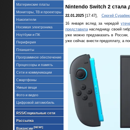
Материнские платы
Nintendo Switch 2 стала
Мониторы, ТВ и проекторы
22.01.2025
[17:47],
Сергей Сурабек
Накопители
16 января вслед за чередой
утеч
Носимая электроника
представила
наследницу своей гибри
Ноутбуки и ПК
уже можно предзаказать в России,
уже сейчас внести предоплату, а п
Периферия
Планшеты
Программное обеспечение
Процессоры и память
Сети и коммуникации
Смартфоны
Умные вещи
Фото и видео
Цифровой автомобиль
RSS/Социальные сети
Рассылка
[NEW!]
Вакансии