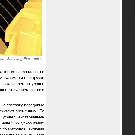
я: Samsung Electronics
которых направлена на
M. Формально, выручка
ль оказалась на уровне
чине значением за всю
 на поставку передовых
 считают временным. По
ь усовершенствованные
в новейших ускорителях
х смартфонов, включая