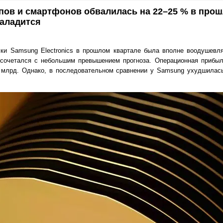
пов и смартфонов обвалилась на 22–25 % в про
наладится
чки Samsung Electronics в прошлом квартале была вполне воодушевл
 сочетался с небольшим превышением прогноза. Операционная прибыл
 млрд. Однако, в последовательном сравнении у Samsung ухудшилась 