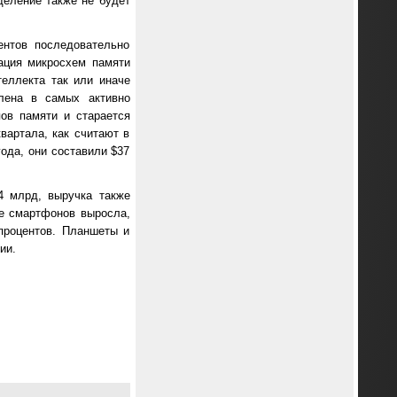
деление также не будет
нтов последовательно
ация микросхем памяти
еллекта так или иначе
лена в самых активно
ов памяти и старается
вартала, как считают в
ода, они составили $37
4 млрд, выручка также
ке смартфонов выросла,
процентов. Планшеты и
ии.