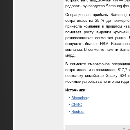
устройства с поддержкой ИИ — ра
радовать руководство Samsung фин
Операционная прибыль Samsung в
сократилась на 25 % до примерно
принесла компании в прошлом ква
помогает росту выручки крупней
развивающихся сегментах рынка. 
выпускать больше HBM. Восстановл
компании. В сегменте памяти Samsu
млрд.
В сегменте смартфонов операцио
сократилась и ограничилась $17,7
поскольку семейство Galaxy S24 
носимые устройства по итогам года
Источники:
Bloomberg
CNBC
Reuters
Если