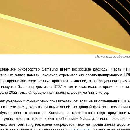
Источник изображени
динамике руководство Samsung винит возросшие расходы, часть из 
ективных видов памяти, включая стремительно эволюционирующую HB
гка превысила собственные прогнозы компании, а операционная прибы
я выручка Samsung достигла $207 млрд и оказалась вторым по вели
сле 2022 года. Операционная прибыль достигла $22,5 млрд.
ет умеренных финансовых показателей, отчасти из-за ограничений США
нок в составе ускорителей вычислений, но данный фактор в компании
обусловлена готовностью Samsung в марте этого года представит
 удовлетворять техническим требованиям Nvidia для использования 
квартале Samsung намерена сосредоточиться на продвижении дороги