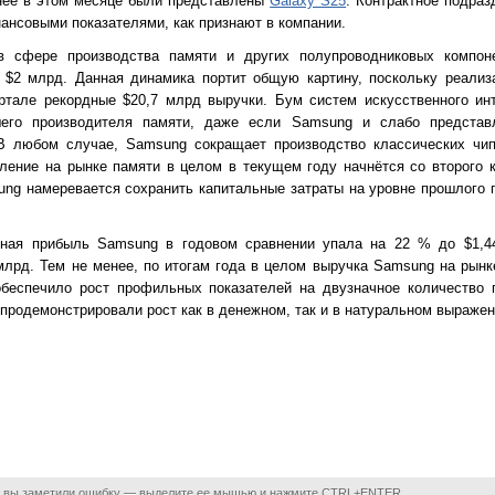
нее в этом месяце были представлены
Galaxy S25
. Контрактное подраз
ансовыми показателями, как признают в компании.
 сфере производства памяти и других полупроводниковых компоне
 $2 млрд. Данная динамика портит общую картину, поскольку реализ
ртале рекордные $20,7 млрд выручки. Бум систем искусственного инт
шего производителя памяти, даже если Samsung и слабо представ
В любом случае, Samsung сокращает производство классических чип
ение на рынке памяти в целом в текущем году начнётся со второго к
ng намеревается сохранить капитальные затраты на уровне прошлого г
нная прибыль Samsung в годовом сравнении упала на 22 % до $1,4
 млрд. Тем не менее, по итогам года в целом выручка Samsung на рын
обеспечило рост профильных показателей на двузначное количество 
 продемонстрировали рост как в денежном, так и в натуральном выражен
 вы заметили ошибку — выделите ее мышью и нажмите CTRL+ENTER.