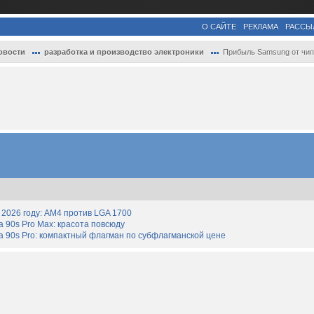
О САЙТЕ
РЕКЛАМА
РАССЫ
овости
разработка и производство электроники
Прибыль Samsung от чипов и смартфонов об.
2026 году: AM4 против LGA 1700
90s Pro Max: красота повсюду
 90s Pro: компактный флагман по субфлагманской цене