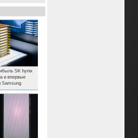
ибыль SK hynix
за и впервые
и Samsung