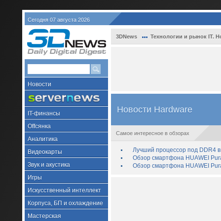
Сегодня 07 августа 2026
3DNews
Технологии и рынок IT. Н
Новости
Новости Hardware
IT-финансы
Offсянка
Самое интересное в обзорах
Аналитика
Лучший процессор под DDR4 в 
Видеокарты
Обзор смартфона HUAWEI Pura 
Звук и акустика
Обзор смартфона HUAWEI Pura
Игры
Искусственный интеллект
Корпуса, БП и охлаждение
Мастерская