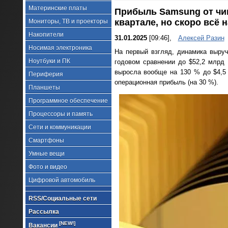
Материнские платы
Прибыль Samsung от чи
квартале, но скоро всё 
Мониторы, ТВ и проекторы
Накопители
31.01.2025
[09:46],
Алексей Разин
Носимая электроника
На первый взгляд, динамика выру
Ноутбуки и ПК
годовом сравнении до $52,2 млрд
выросла вообще на 130 % до $4,5
Периферия
операционная прибыль (на 30 %).
Планшеты
Программное обеспечение
Процессоры и память
Сети и коммуникации
Смартфоны
Умные вещи
Фото и видео
Цифровой автомобиль
RSS/Социальные сети
Рассылка
[NEW!]
Вакансии