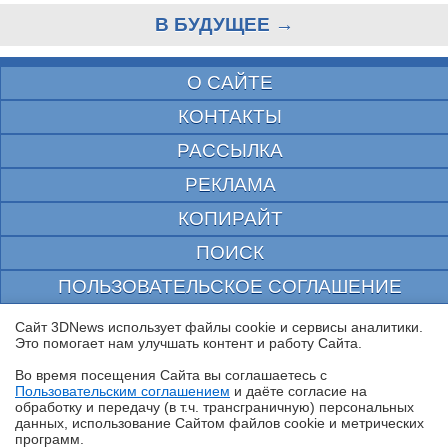
В БУДУЩЕЕ →
О САЙТЕ
КОНТАКТЫ
РАССЫЛКА
РЕКЛАМА
КОПИРАЙТ
ПОИСК
ПОЛЬЗОВАТЕЛЬСКОЕ СОГЛАШЕНИЕ
ЗАЩИЩЕНО CURATOR
Сайт 3DNews использует файлы cookie и сервисы аналитики.
Это помогает нам улучшать контент и работу Cайта.
© 1997—2026 Электронное периодическое издание "3ДНьюс" | Свидетельство о
регистрации СМИ Эл ФС 77-22224
Во время посещения Cайта вы соглашаетесь с
выдано Федеральной Службой по надзору за соблюдением законодательства в сфере
Пользовательским соглашением
и даёте согласие на
массовых коммуникаций и охране культурного наследия
✖
обработку и передачу (в т.ч. трансграничную) персональных
При цитировании документа ссылка на сайт с указанием автора обязательна. Полное
данных, использование Cайтом файлов cookie и метрических
заимствование документа является нарушением
программ.
российского и международного законодательства и возможно только с согласия