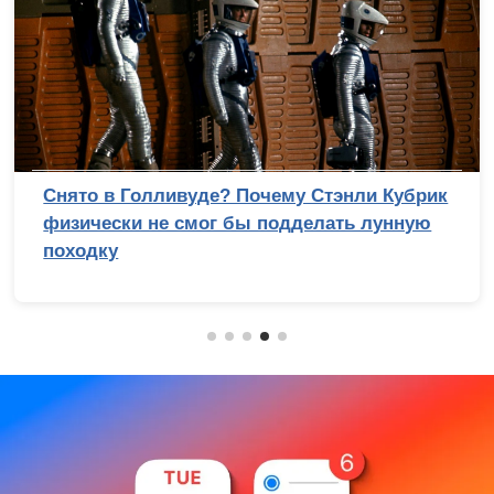
Снято в Голливуде? Почему Стэнли Кубрик
физически не смог бы подделать лунную
походку