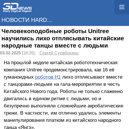
НОВОСТИ HARDWARE
Человекоподобные роботы Unitree
научились лихо отплясывать китайские
народные танцы вместе с людьми
03.02.2025
[18:26],
Сергей Сурабекянц
На прошлой неделе китайская робототехническая
компания Unitree продемонстрировала, как 16 её
гуманоидных
роботов H1
лихо отплясывают вместе
с танцорами-людьми на гала-мероприятии в честь
Китайского Нового года. Роботы не только слаженно
двигались в едином ритме с людьми, но и
безупречно выполняли сложнейшие акробатические
трюки. В частности, им отлично удались элементы
манипулирования платком из китайского народного
танца «Янгэ».