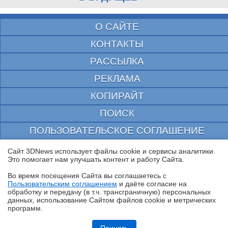
О САЙТЕ
КОНТАКТЫ
РАССЫЛКА
РЕКЛАМА
КОПИРАЙТ
ПОИСК
ПОЛЬЗОВАТЕЛЬСКОЕ СОГЛАШЕНИЕ
ЗАЩИЩЕНО CURATOR
Сайт 3DNews использует файлы cookie и сервисы аналитики.
Это помогает нам улучшать контент и работу Cайта.
© 1997—2026 Электронное периодическое издание "3ДНьюс" | Свидетельство о
регистрации СМИ Эл ФС 77-22224
Во время посещения Cайта вы соглашаетесь с
выдано Федеральной Службой по надзору за соблюдением законодательства в сфере
Пользовательским соглашением
и даёте согласие на
массовых коммуникаций и охране культурного наследия
✖
обработку и передачу (в т.ч. трансграничную) персональных
При цитировании документа ссылка на сайт с указанием автора обязательна. Полное
данных, использование Cайтом файлов cookie и метрических
заимствование документа является нарушением
программ.
российского и международного законодательства и возможно только с согласия
редакции 3DNews.
Обзор ноутбука HONOR MagicBook 16 2026 (LHC-X) на платформе
Panther Lake