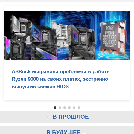
ASRock исправила проблемы в работе
Ryzen 9000 на своих платах, экстренно
выпустив свежие BIOS
← В ПРОШЛОЕ
В БУДУЩЕЕ →