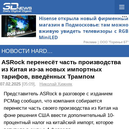
Hisense открыла новый фирменный
магазин в Подмосковье: там можно
вживую увидеть телевизоры с RGB
MiniLED
Реклама | ООО "Горенье БТ"
НОВОСТИ HARDWARE
ASRock перенесёт часть производства
из Китая из-за новых импортных
тарифов, введённых Трампом
07.02.2025
[05:09],
Николай Хижняк
Представитель ASRock в разговоре с изданием
PCMag сообщил, что компания собирается
перенести часть своего производства из Китая на
фоне решения США ввести дополнительный 10-
процентный налог на китайский импорт, которое