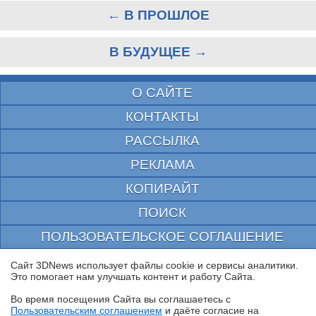
← В ПРОШЛОЕ
В БУДУЩЕЕ →
О САЙТЕ
КОНТАКТЫ
РАССЫЛКА
РЕКЛАМА
КОПИРАЙТ
ПОИСК
ПОЛЬЗОВАТЕЛЬСКОЕ СОГЛАШЕНИЕ
ЗАЩИЩЕНО CURATOR
Сайт 3DNews использует файлы cookie и сервисы аналитики.
Это помогает нам улучшать контент и работу Cайта.
© 1997—2026 Электронное периодическое издание "3ДНьюс" | Свидетельство о
регистрации СМИ Эл ФС 77-22224
Во время посещения Cайта вы соглашаетесь с
выдано Федеральной Службой по надзору за соблюдением законодательства в сфере
Пользовательским соглашением
и даёте согласие на
массовых коммуникаций и охране культурного наследия