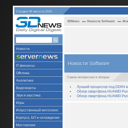
Сегодня 06 августа 2026
3DNews
Новости Software
Иск
Новости
Новости Software
IT-финансы
Offсянка
Самое интересное в обзорах
Аналитика
Лучший процессор под DDR4 в 
Видеокарты
Обзор смартфона HUAWEI Pura 
Звук и акустика
Обзор смартфона HUAWEI Pura
Игры
Искусственный интеллект
Корпуса, БП и охлаждение
Мастерская