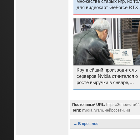
множестве старых игр, но то
для видеокарт GeForce RTX 
серии
Крупнейший производитель
серверов Nvidia отчитался о
росте выручки в январе,
несмотря на шумиху вокруг
DeepSeek
Постоянный URL:
https://3dnews.ru/1
Теги:
nvidia
,
vram
,
нейросети
,
ии
← В прошлое