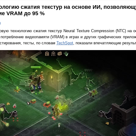
нологию сжатия текстур на основе ИИ, позволяю
ие VRAM до 95 %
а
овую технологию сжатия текстур Neural Texture Compression (NTC) на 
 потребление видеопамяти (VRAM) в играх и других графических прилож
естирования, тесты, по словам
TechSpot
, показали впечатляющие резуль