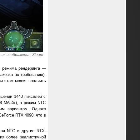
ик изображения: Steam
и режима рендеринга —
паковка по требованию).
ри этом может повлиять
ешении 1440 пикселей с
8 Мбайт), а режим NTC
тым вариантом. Однако
eForce RTX 4090, что в
ючая NTC и другие RTX-
ия более реалистичной