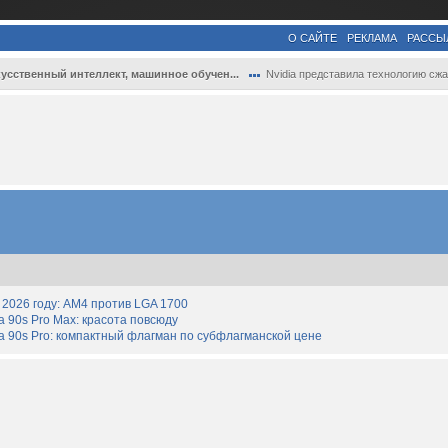
О САЙТЕ
РЕКЛАМА
РАССЫ
усственный интеллект, машинное обучен...
Nvidia представила технологию сжатия тек.
2026 году: AM4 против LGA 1700
90s Pro Max: красота повсюду
 90s Pro: компактный флагман по субфлагманской цене