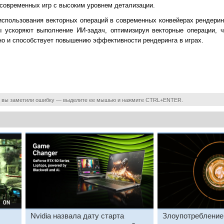
 современных игр с высоким уровнем детализации.
пользования векторных операций в современных конвейерах рендеринга 
ры ускоряют выполнение ИИ-задач, оптимизируя векторные операции, 
но и способствует повышению эффективности рендеринга в играх.
 вы заметили ошибку — выделите ее мышью и нажмите CTRL+ENTER.
Nvidia назвала дату старта
Злоупотребление