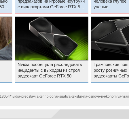
лько
предзаказов на игровые ноутбуки
человека глупее,
50-й
с видеокартами GeForce RTX 50-
учёные
й серии
Nvidia пообещала расследовать
Трамповские пош
инциденты с выходом из строя
росту розничных 
видеокарт GeForce RTX 50
видеокарты GeFo
RTX 5090 в США
118054/nvidia-predstavila-tehnologiyu-sgatiya-tekstur-na-osnove-ii-ekonomiya-vra