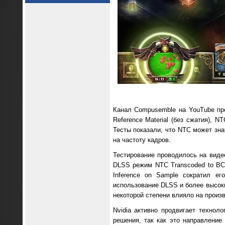
Канал Compusemble на YouTube пр
Reference Material (без сжатия), N
Тесты показали, что NTC может зна
на частоту кадров.
Тестирование проводилось на виде
DLSS режим NTC Transcoded to BC
Inference on Sample сократил е
использование DLSS и более высоки
некоторой степени влияло на произ
Nvidia активно продвигает технол
решения, так как это направлени