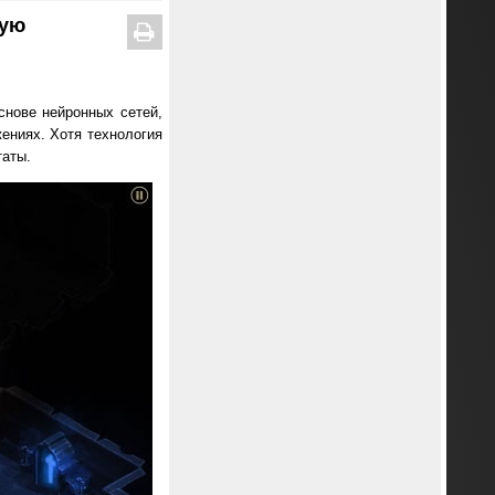
щую
основе нейронных сетей,
ениях. Хотя технология
таты.