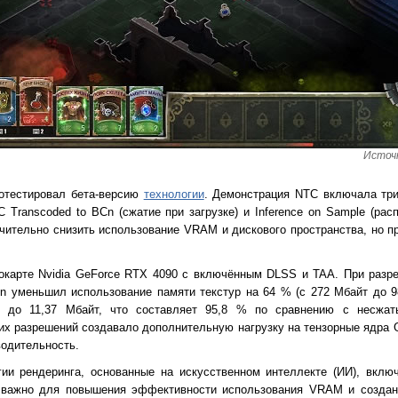
Источн
отестировал бета-версию
технологии
. Демонстрация NTC включала тр
TC Transcoded to BCn (сжатие при загрузке) и Inference on Sample (рас
чительно снизить использование VRAM и дискового пространства, но п
окарте Nvidia GeForce RTX 4090 с включённым DLSS и TAA. При разр
n уменьшил использование памяти текстур на 64 % (с 272 Мбайт до 9
го до 11,37 Мбайт, что составляет 95,8 % по сравнению с несжа
х разрешений создавало дополнительную нагрузку на тензорные ядра G
водительность.
огии рендеринга, основанные на искусственном интеллекте (ИИ), вкл
е важно для повышения эффективности использования VRAM и создан