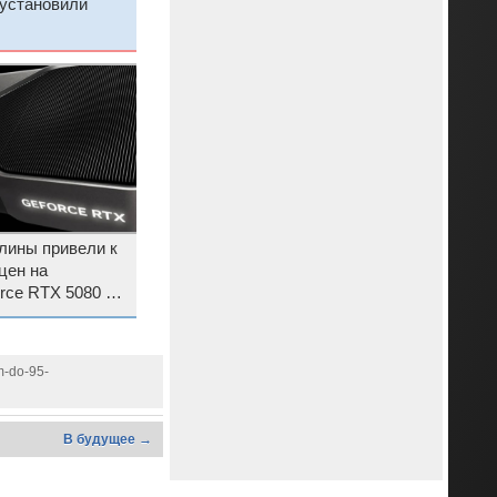
 установили
лины привели к
цен на
rce RTX 5080 и
m-do-95-
В будущее →