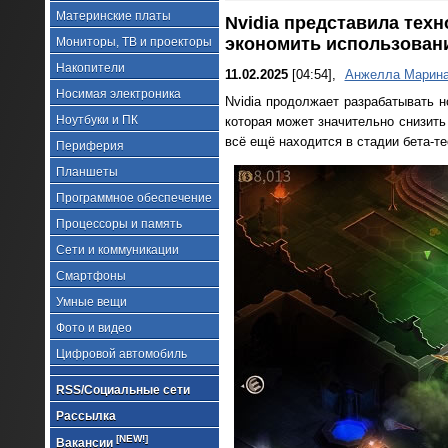
Материнские платы
Nvidia представила тех
экономить использован
Мониторы, ТВ и проекторы
Накопители
11.02.2025
[04:54],
Анжелла Марин
Носимая электроника
Nvidia продолжает разрабатывать н
Ноутбуки и ПК
которая может значительно снизить
всё ещё находится в стадии бета-т
Периферия
Планшеты
Программное обеспечение
Процессоры и память
Сети и коммуникации
Смартфоны
Умные вещи
Фото и видео
Цифровой автомобиль
RSS/Социальные сети
Рассылка
[NEW!]
Вакансии