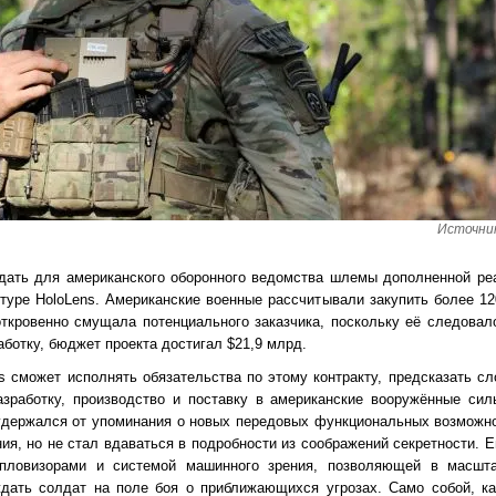
Источник
оздать для американского оборонного ведомства шлемы дополненной ре
туре HoloLens. Американские военные рассчитывали закупить более 12
ткровенно смущала потенциального заказчика, поскольку её следовал
аботку, бюджет проекта достигал $21,9 млрд.
ies сможет исполнять обязательства по этому контракту, предсказать с
разработку, производство и поставку в американские вооружённые си
удержался от упоминания о новых передовых функциональных возможн
ния, но не стал вдаваться в подробности из соображений секретности. 
епловизорами и системой машинного зрения, позволяющей в масшт
ждать солдат на поле боя о приближающихся угрозах. Само собой, ка