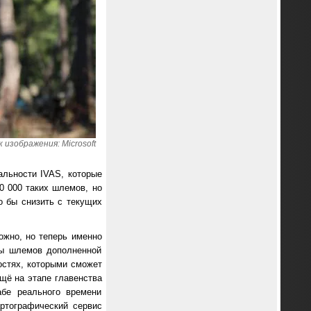
 изображения: Microsoft
альности IVAS, которые
0 000 таких шлемов, но
о бы снизить с текущих
ложно, но теперь именно
лы шлемов дополненной
остях, которыми сможет
Ещё на этапе главенства
абе реального времени
ртографический сервис