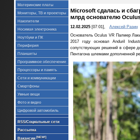
Материнские платы
Microsoft сдалась и сба
Мониторы, ТВ и проекторы
млрд основателю Oculu
Накопители
12.02.2025
[07:01],
Алексей Разин
Носимая электроника
Основатель Oculus VR Палмер Лаки 
Ноутбуки и ПК
2017 году основал Anduril Indu
Периферия
сопутствующих решений в сфере доп
Планшеты
Пентагона шлемами дополненной ре
Программное обеспечение
Процессоры и память
Сети и коммуникации
Смартфоны
Умные вещи
Фото и видео
Цифровой автомобиль
RSS/Социальные сети
Рассылка
[NEW!]
Вакансии