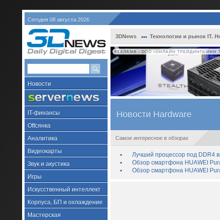
Сегодня 08 августа 2026
3DNews
Технологии и рынок IT. Н
РЕКЛАМА • ООО «ОНЛАЙН ТРЕЙДИНГ» ИНН 7
Новости
IT-финансы
Новости Hardware
Offсянка
Аналитика
Самое интересное в обзорах
Видеокарты
Лучший процессор под DDR4 в 
Обзор смартфона HUAWEI Pura 
Звук и акустика
Обзор смартфона HUAWEI Pura
Игры
Искусственный интеллект
Корпуса, БП и охлаждение
Мастерская