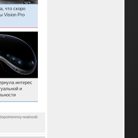
а, что скоро
 Vision Pro
вернула интерес
туальной и
льности
dopolnennoy-realnosti-