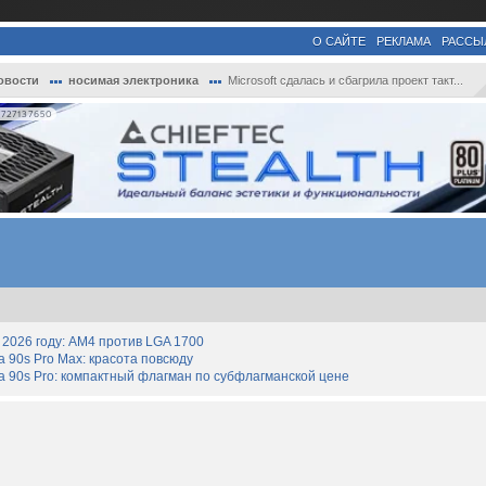
О САЙТЕ
РЕКЛАМА
РАССЫ
овости
носимая электроника
Microsoft сдалась и сбагрила проект такт...
727137650
2026 году: AM4 против LGA 1700
90s Pro Max: красота повсюду
 90s Pro: компактный флагман по субфлагманской цене