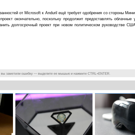
занностей от Microsoft к Anduril ещё требует одобрения со стороны Ми
 проект окончательно, поскольку продолжит предоставлять облачные 
ранить долгосрочный проект при новом политическом руководстве США
 вы заметили ошибку — выделите ее мышью и нажмите CTRL+ENTER.