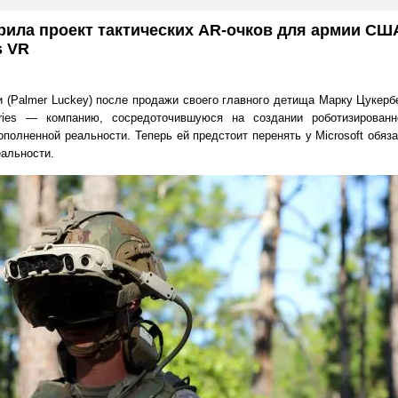
грила проект тактических AR-очков для армии СШ
s VR
(Palmer Luckey) после продажи своего главного детища Марку Цукербер
stries — компанию, сосредоточившуюся на создании роботизирован
олненной реальности. Теперь ей предстоит перенять у Microsoft обяз
альности.