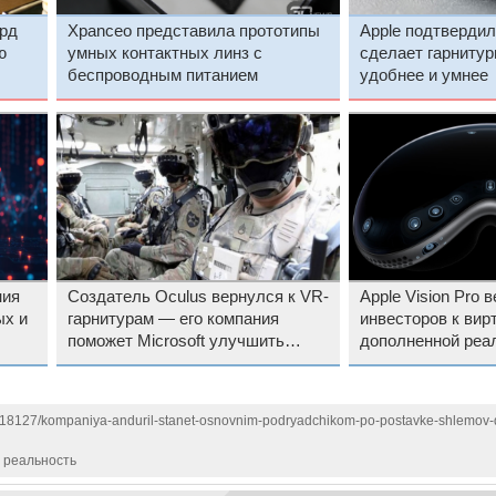
рд
Xpanceo представила прототипы
Apple подтвердил
ю
умных контактных линз с
сделает гарнитуры
беспроводным питанием
удобнее и умнее
ния
Создатель Oculus вернулся к VR-
Apple Vision Pro 
ых и
гарнитурам — его компания
инвесторов к вир
поможет Microsoft улучшить
дополненной реа
HoloLens для солдат США
1118127/kompaniya-anduril-stanet-osnovnim-podryadchikom-po-postavke-shlemov-
 реальность