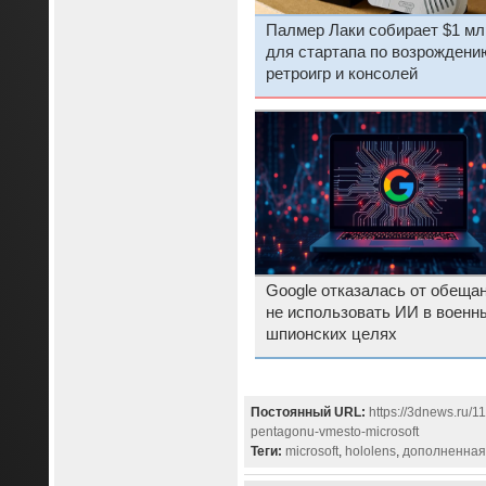
Палмер Лаки собирает $1 мл
для стартапа по возрождени
ретроигр и консолей
Google отказалась от обеща
не использовать ИИ в военн
шпионских целях
Постоянный URL:
https://3dnews.ru/
pentagonu-vmesto-microsoft
Теги:
microsoft
,
hololens
,
дополненная