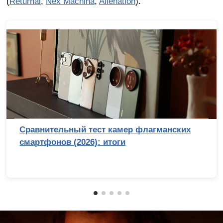
(
Returnal
,
Nex Machina
,
Alienation
).
Сравнительный тест камер флагманских
смартфонов (2026): итоги