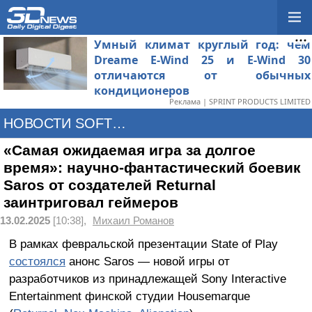
Умный климат круглый год: чем
Dreame E-Wind 25 и E-Wind 30
отличаются от обычных
кондиционеров
Реклама | SPRINT PRODUCTS LIMITED
НОВОСТИ SOFTWARE
«Самая ожидаемая игра за долгое
время»: научно-фантастический боевик
Saros от создателей Returnal
заинтриговал геймеров
13.02.2025
[10:38],
Михаил Романов
В рамках февральской презентации State of Play
состоялся
анонс Saros — новой игры от
разработчиков из принадлежащей Sony Interactive
Entertainment финской студии Housemarque