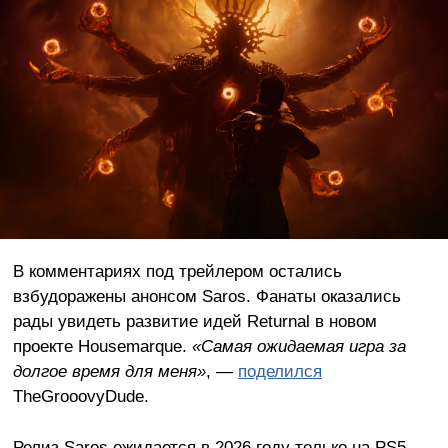
В комментариях под трейлером остались
взбудоражены анонсом Saros. Фанаты оказались
рады увидеть развитие идей Returnal в новом
проекте Housemarque.
«Самая ожидаемая игра за
долгое время для меня»
, —
поделился
TheGrooovyDude.
Релиз Saros ожидается в 2026 году только на PS5,