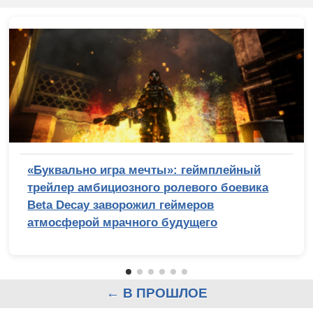
«Буквально игра мечты»: геймплейный
трейлер амбициозного ролевого боевика
Beta Decay заворожил геймеров
атмосферой мрачного будущего
← В ПРОШЛОЕ