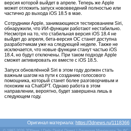
версия которой выйдет в апреле. Теперь же Apple
может отложить запуск нововведений полностью или
частично до выхода iOS 18.5 в мае.
Сотрудники Apple, занимающиеся тестированием Siri,
обнаружили, что ИИ-функции работают нестабильно.
Несмотря на то, что стабильная версия iOS 18.4 не
выйдет до апреля, бета-версия ОС станет доступна
разработчикам уже на следующей неделе. Также не
исключается, что новые функции станут частью iOS
18.4, но будут отключены. При таком подходе Apple
сможет активировать их вместе с iOS 18.5.
Запуск обновлённой Siri в этом году должен стать
важным шагом на пути к созданию голосового
помощника, который станет более разговорчивым и
похожим на ChatGPT. Однако работа в этом
направлении, вероятно, будет завершена лишь в
следующем году.
Оригинал материала:
https://3dnews.ru/1118366
© 1997-2026 3DNews | Daily Digital Digest | Лицензия Минпечати Эл ФС