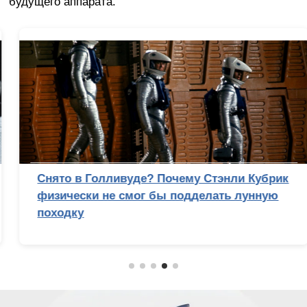
будущего аппарата.
Снято в Голливуде? Почему Стэнли Кубрик
физически не смог бы подделать лунную
походку