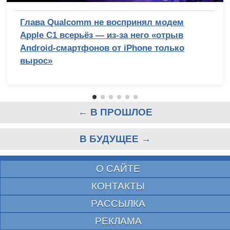
Глава Qualcomm не воспринял модем
Apple C1 всерьёз — из-за него «отрыв
Android-смартфонов от iPhone только
вырос»
← В ПРОШЛОЕ
В БУДУЩЕЕ →
О САЙТЕ
КОНТАКТЫ
РАССЫЛКА
РЕКЛАМА