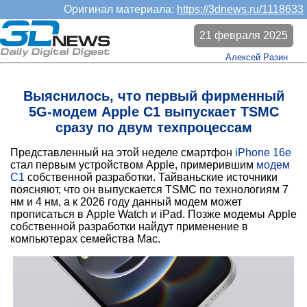
Оригинал материала:
https://3dnews.ru/1118633
21 февраля 2025
Алексей Разин
Выяснилось, что первый фирменный
5G-модем Apple C1 выпускает TSMC
сразу по двум техпроцессам
Представленный на этой неделе смартфон
iPhone 16e
стал первым устройством Apple, примерившим
модем
C1
собственной разработки. Тайваньские источники
поясняют, что он выпускается TSMC по технологиям 7
нм и 4 нм, а к 2026 году данный модем может
прописаться в Apple Watch и iPad. Позже модемы Apple
собственной разработки найдут применение в
компьютерах семейства Mac.