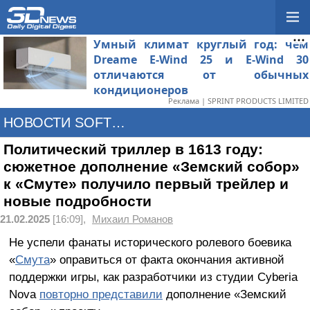
Умный климат круглый год: чем
Dreame E-Wind 25 и E-Wind 30
отличаются от обычных
кондиционеров
Реклама | SPRINT PRODUCTS LIMITED
НОВОСТИ SOFTWARE
Политический триллер в 1613 году:
сюжетное дополнение «Земский собор»
к «Смуте» получило первый трейлер и
новые подробности
21.02.2025
[16:09],
Михаил Романов
Не успели фанаты исторического ролевого боевика
«
Смута
» оправиться от факта окончания активной
поддержки игры, как разработчики из студии Cyberia
Nova
повторно представили
дополнение «Земский