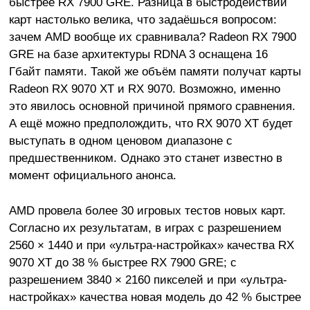
быстрее RX 7900 GRE. Разница в быстродействии
карт настолько велика, что задаёшься вопросом:
зачем AMD вообще их сравнивала? Radeon RX 7900
GRE на базе архитектуры RDNA 3 оснащена 16
Гбайт памяти. Такой же объём памяти получат карты
Radeon RX 9070 XT и RX 9070. Возможно, именно
это явилось основной причиной прямого сравнения.
А ещё можно предполождить, что RX 9070 XT будет
выступать в одном ценовом диапазоне с
предшественником. Однако это станет известно в
момент официального анонса.
AMD провела более 30 игровых тестов новых карт.
Согласно их результатам, в играх с разрешением
2560 × 1440 и при «ультра-настройках» качества RX
9070 XT до 38 % быстрее RX 7900 GRE; с
разрешением 3840 × 2160 пикселей и при «ультра-
настройках» качества новая модель до 42 % быстрее