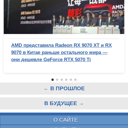
AMD представила Radeon RX 9070 XT и RX
9070 в Китае раньше остального мира —
они дешевле GeForce RTX 5070 Ti
← В ПРОШЛОЕ
В БУДУЩЕЕ →
О САЙТЕ