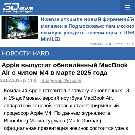
Hisense открыла новый фирменный
магазин в Подмосковье: там можно
вживую увидеть телевизоры с RGB
MiniLED
Реклама | ООО "Горенье БТ"
НОВОСТИ HARDWARE
Apple выпустит обновлённый MacBook
Air с чипом M4 в марте 2025 года
23.02.2025
[22:19],
Владимир Фетисов
Компания Apple готовится к запуску обновлённых 13-
и 15-дюймовых версий ноутбука MacBook Air,
аппаратной основой которых станет фирменный
процессор Apple M4. По данным журналиста
Bloomberg Марка Гурмана (Mark Gurman)
официальная презентация новинок состоится уже в