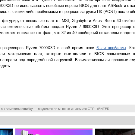
800X3D не использовать новейшие версии BIOS для плат ASRock и отка
лись с какими-либо проблемами в процессе загрузки ПК (POST) после о
фигурируют несколько плат от MSI, Gigabyte и Asus. Всего 40 отчёто
ывая ежемесячные объёмы продаж Ryzen 7 9800X3D. Этот процессор к
ивлекает внимание тот факт, что 32 из 40 сообщений оставлены владел
й процессоров Ryzen 7000X3D в своё время тоже
были проблемы
. Ка
ели материнских плат, которые выставляли в BIOS завышенные по
о сгорали под определённой нагрузкой. Взаимосвязаны ли прошлые сл
адать.
 вы заметили ошибку — выделите ее мышью и нажмите CTRL+ENTER.