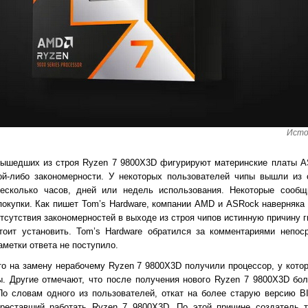
Исто
вышедших из строя Ryzen 7 9800X3D фигурируют материнские платы AS
ой-либо закономерности. У некоторых пользователей чипы вышли из 
есколько часов, дней или недель использования. Некоторые сообщ
покупки. Как пишет Tom’s Hardware, компании AMD и ASRock наверняка
отсутствия закономерностей в выходе из строя чипов истинную причину 
тоит установить. Tom’s Hardware обратился за комментариями непос
аметки ответа не поступило.
о на замену нерабочему Ryzen 7 9800X3D получили процессор, у кото
. Другие отмечают, что после получения нового Ryzen 7 9800X3D бо
По словам одного из пользователей, откат на более старую версию 
реставший работать Ryzen 7 9800X3D. По этой причине создатель 