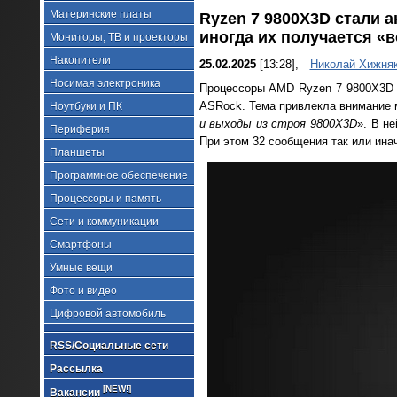
Материнские платы
Ryzen 7 9800X3D стали 
иногда их получается «
Мониторы, ТВ и проекторы
Накопители
25.02.2025
[13:28],
Николай Хижня
Носимая электроника
Процессоры AMD Ryzen 7 9800X3D с
ASRock. Тема привлекла внимание м
Ноутбуки и ПК
и выходы из строя 9800X3D
». В н
Периферия
При этом 32 сообщения так или ина
Планшеты
Программное обеспечение
Процессоры и память
Сети и коммуникации
Смартфоны
Умные вещи
Фото и видео
Цифровой автомобиль
RSS/Социальные сети
Рассылка
[NEW!]
Вакансии