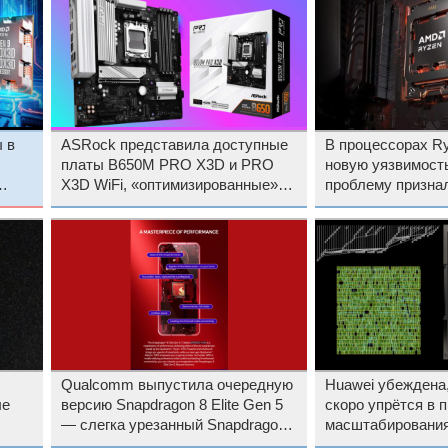
 в
ASRock представила доступные
В процессорах R
платы B650M PRO X3D и PRO
новую уязвимос
X3D WiFi, «оптимизированные»
проблему признал
для Ryzen X3D
исправление ещё 
Qualcomm выпустила очередную
Huawei убеждена,
ые
версию Snapdragon 8 Elite Gen 5
скоро упрётся в 
— слегка урезанный Snapdragon
масштабирования
8 Elite Gen 5 V-series