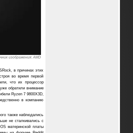
чник изображения: AMD
Rock, в причинах этих
строя во время первой
или, что их процессор
 уже обратили внимание
гибели Ryzen 7 9800X3D,
редственно в компанию
рого также наблюдались
льше не сталкивались с
BIOS материнской платы
темы на форуме Reddit