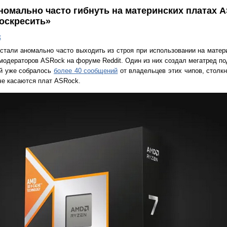
аномально часто гибнуть на материнских платах 
воскресить»
к
тали аномально часто выходить из строя при использовании на матер
одераторов ASRock на форуме Reddit. Один из них создал мегатред по
ей уже собралось
более 40 сообщений
от владельцев этих чипов, столк
че касаются плат ASRock.