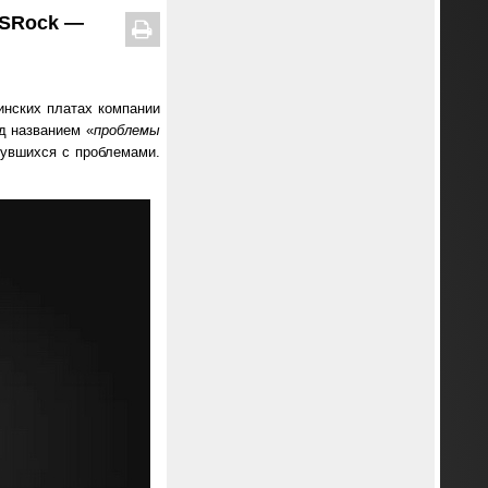
ASRock —
инских платах компании
д названием «
проблемы
нувшихся с проблемами.