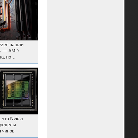
yzen нашли
ть — AMD
а, но
в пути
 что Nvidia
пределы
 чипов