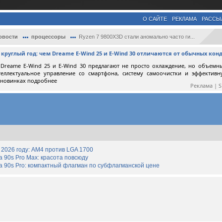
О САЙТЕ
РЕКЛАМА
РАССЫ
овости
процессоры
Ryzen 7 9800X3D стали аномально часто ги...
круглый год: чем Dreame E-Wind 25 и E-Wind 30 отличаются от обычных ко
Dreame E-Wind 25 и E-Wind 30 предлагают не просто охлаждение, но объемн
теллектуальное управление со смартфона, систему самоочистки и эффектив
 новинках подробнее
Реклама | 
2026 году: AM4 против LGA 1700
90s Pro Max: красота повсюду
 90s Pro: компактный флагман по субфлагманской цене