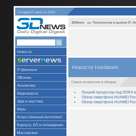
Сегодня 07 августа 2026
3DNews
Технологии и рынок IT. Н
Новости
Новости Hardware
IT-финансы
Offсянка
Самое интересное в обзорах
Аналитика
Лучший процессор под DDR4 в 
Видеокарты
Обзор смартфона HUAWEI Pura 
Звук и акустика
Обзор смартфона HUAWEI Pura
Игры
Искусственный интеллект
Корпуса, БП и охлаждение
Мастерская