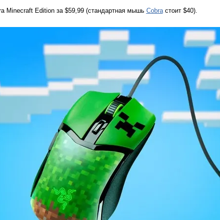
 Minecraft Edition за $59,99 (стандартная мышь
Cobra
стоит $40).