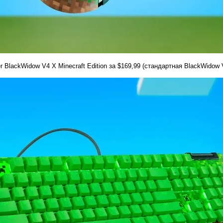
 BlackWidow V4 X Minecraft Edition за $169,99 (стандартная BlackWidow 