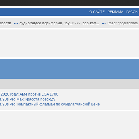
О САЙТЕ
РЕКЛАМА
РАССЫ
овости
аудио/видео периферия, наушники, веб-кам...
Razer представила клавиатуру, мышь и дру.
2026 году: AM4 против LGA 1700
90s Pro Max: красота повсюду
 90s Pro: компактный флагман по субфлагманской цене