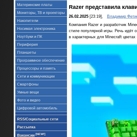
Материнские платы
Razer представила клави
Мониторы, ТВ и проекторы
26.02.2025
[23:19],
Владимир Фети
Накопители
Компания Razer и разработчик Mine
Носимая электроника
стиле популярной игры. Речь идёт 
Ноутбуки и ПК
в характерных для Minecraft цвета
Периферия
Планшеты
Программное обеспечение
Процессоры и память
Сети и коммуникации
Смартфоны
Умные вещи
Фото и видео
Цифровой автомобиль
RSS/Социальные сети
Рассылка
[NEW!]
Вакансии