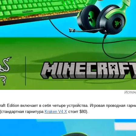
Источ
aft Edition включает в себя четыре устройства. Игровая проводная гарн
 (стандартная гарнитура
Kraken V4 X
стоит $80).