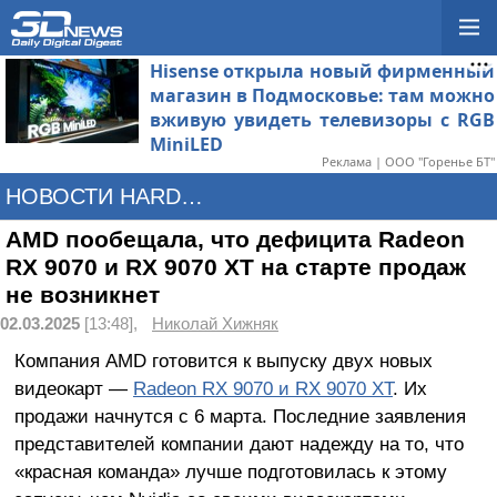
Hisense открыла новый фирменный
магазин в Подмосковье: там можно
вживую увидеть телевизоры с RGB
MiniLED
Реклама | ООО "Горенье БТ"
НОВОСТИ HARDWARE
AMD пообещала, что дефицита Radeon
RX 9070 и RX 9070 XT на старте продаж
не возникнет
02.03.2025
[13:48],
Николай Хижняк
Компания AMD готовится к выпуску двух новых
видеокарт —
Radeon RX 9070 и RX 9070 XT
. Их
продажи начнутся с 6 марта. Последние заявления
представителей компании дают надежду на то, что
«красная команда» лучше подготовилась к этому