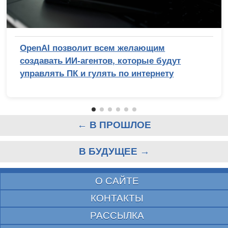
OpenAI позволит всем желающим
создавать ИИ-агентов, которые будут
управлять ПК и гулять по интернету
← В ПРОШЛОЕ
В БУДУЩЕЕ →
О САЙТЕ
КОНТАКТЫ
РАССЫЛКА