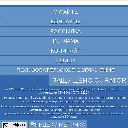
О САЙТЕ
КОНТАКТЫ
РАССЫЛКА
РЕКЛАМА
КОПИРАЙТ
ПОИСК
ПОЛЬЗОВАТЕЛЬСКОЕ СОГЛАШЕНИЕ
ЗАЩИЩЕНО CURATOR
© 1997—2026 Электронное периодическое издание "3ДНьюс" | Свидетельство о
регистрации СМИ Эл ФС 77-22224
выдано Федеральной Службой по надзору за соблюдением законодательства в сфере
массовых коммуникаций и охране культурного наследия
При цитировании документа ссылка на сайт с указанием автора обязательна. Полное
заимствование документа является нарушением
российского и международного законодательства и возможно только с согласия
редакции 3DNews.