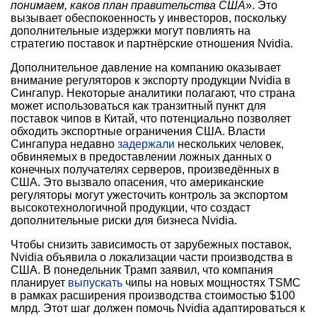
понимаем, каков план правительства США
». Это
вызывает обеспокоенность у инвесторов, поскольку
дополнительные издержки могут повлиять на
стратегию поставок и партнёрские отношения Nvidia.
Дополнительное давление на компанию оказывает
внимание регуляторов к экспорту продукции Nvidia в
Сингапур. Некоторые аналитики полагают, что страна
может использоваться как транзитный пункт для
поставок чипов в Китай, что потенциально позволяет
обходить экспортные ограничения США. Власти
Сингапура недавно
задержали
нескольких человек,
обвиняемых в предоставлении ложных данных о
конечных получателях серверов, произведённых в
США. Это вызвало опасения, что американские
регуляторы могут ужесточить контроль за экспортом
высокотехнологичной продукции, что создаст
дополнительные риски для бизнеса Nvidia.
Чтобы снизить зависимость от зарубежных поставок,
Nvidia объявила о локализации части производства в
США. В понедельник Трамп заявил, что компания
планирует
выпускать
чипы на новых мощностях TSMC
в рамках расширения производства стоимостью $100
млрд. Этот шаг должен помочь Nvidia адаптироваться к