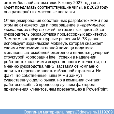
автомобильной автоматики. К концу 2027 года она
будет предлагать соответствующие чипы, а к 2028 году
она развернёт их массовые поставки.
От лицензирования собственных разработок MIPS при
этом не откажется, да и превращение в
«кремниевую
компанию за одну ночь»
ей не грозит, как признаётся
руководитель разработчика процессорных архитектур.
Заметим, что архитектурные решения MIPS давно
использует израильская Mobileye, которая снабжает
своими системами активной помощи водителю
миллионы автомобилей ежегодно и является дочерней
структурой корпорации Intel. Успехи в наделении
роботов технологиями искусственного интеллекта, по
мнению руководства MIPS, заставляют компанию
верить в перспективность избранной стратегии. Не
факт, что собственные чипы MIPS займут
существенную долю рынка, но в компании считают
работоспособный процессор лучшим фактором
привлечения клиентов, чем презентацию в PowerPoint.
Оригинал материала:
https://3dnews.ru/1119209