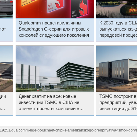
Qualcomm представила чипы
К 2030 году в СШ
лот
Snapdragon G-серии для игровых
выпускаться каж
консолей следующего поколения
передовой проце
ции
Денег хватит на всё: новые
TSMC построит в
инвестиции TSMC в США не
предприятий, уве
и
отменят проекты компании в
инвестиции до $1
Японии и на Тайване
119251/qualcomm-uge-poluchaet-chipi-s-amerikanskogo-predpriyatiya-tsmc-i-gorya