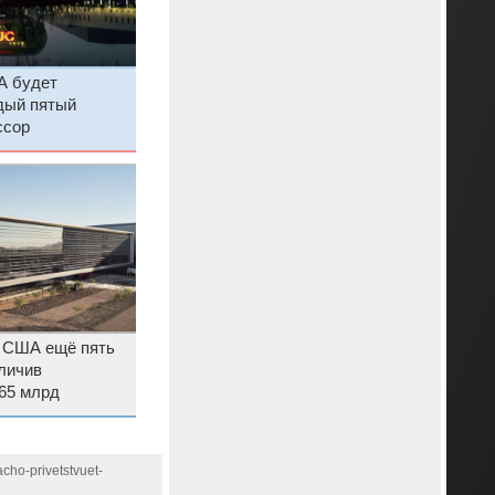
А будет
дый пятый
ссор
 США ещё пять
личив
65 млрд
cho-privetstvuet-