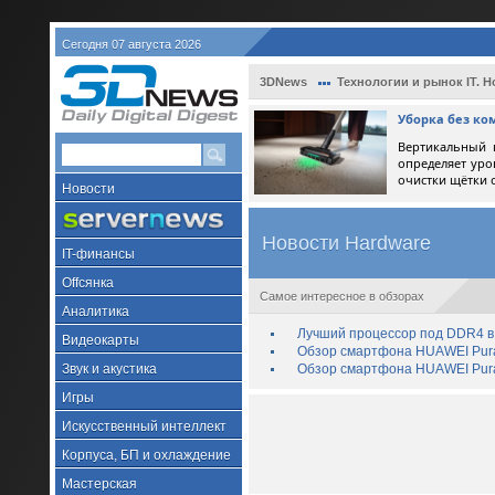
Сегодня 07 августа 2026
3DNews
Технологии и рынок IT. Н
Уборка без ко
Вертикальный 
определяет уро
очистки щётки 
Новости
Новости Hardware
IT-финансы
Offсянка
Самое интересное в обзорах
Аналитика
Лучший процессор под DDR4 в 
Видеокарты
Обзор смартфона HUAWEI Pura 
Звук и акустика
Обзор смартфона HUAWEI Pura
Игры
Искусственный интеллект
Корпуса, БП и охлаждение
Мастерская