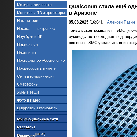
Материнские платы
Qualcomm стала ещё од
в Аризоне
Мониторы, ТВ и проекторы
Накопители
05.03.2025
[16:04],
Алексей Разин
Носимая электроника
Тайваньская компания TSMC упомя
руководство последней подтверди
Ноутбуки и ПК
решение TSMC увеличить инвестици
Периферия
Планшеты
Программное обеспечение
Процессоры и память
Сети и коммуникации
Смартфоны
Умные вещи
Фото и видео
Цифровой автомобиль
RSS/Социальные сети
Рассылка
[NEW!]
Вакансии