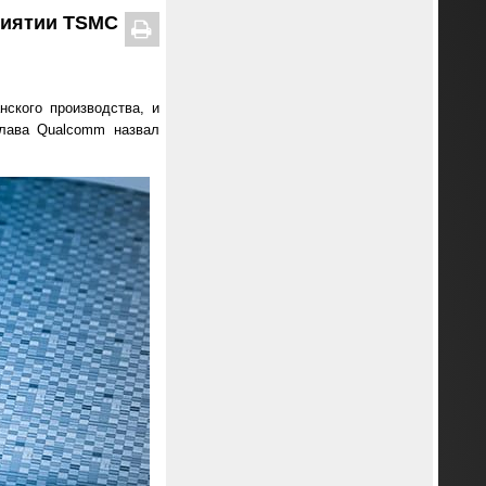
риятии TSMC
ского производства, и
глава Qualcomm назвал