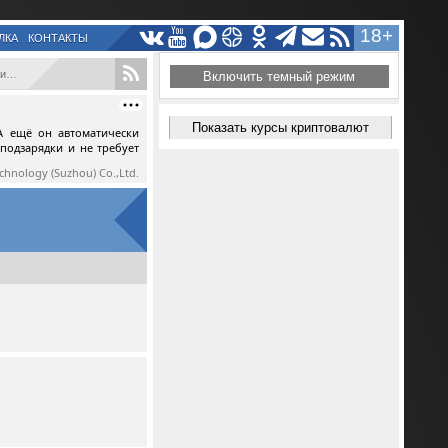
18+
ЛКА
КОНТАКТЫ
..
Включить темный режим
Показать курсы криптовалют
А ещё он автоматически
 подзарядки и не требует
echnology (Suzhou) Co.,Ltd.