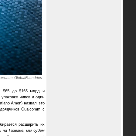
жения: GlobalFoundries
с $65 до $165 млрд и
 упаковке чипов и один
tiano Amon) назвал это
одрядчиков Qualcomm с
бирается расширить их
 на Тайване, мы будем