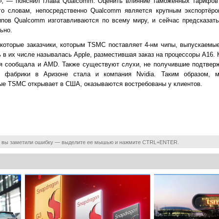
»,
— пояснил глава Qualcomm. Оценить влияние таможенных тарифов 
его словам, непосредственно Qualcomm является крупным экспортёр
ипов Qualcomm изготавливаются по всему миру, и сейчас предсказат
ьно.
которые заказчики, которым TSMC поставляет 4-нм чипы, выпускаемы
 в их числе называлась Apple, разместившая заказ на процессоры A16. 
ия сообщала и AMD. Также существуют слухи, не получившие подтвер
м фабрики в Аризоне стала и компания Nvidia. Таким образом, м
ые TSMC открывает в США, оказываются востребованы у клиентов.
 вы заметили ошибку — выделите ее мышью и нажмите CTRL+ENTER.