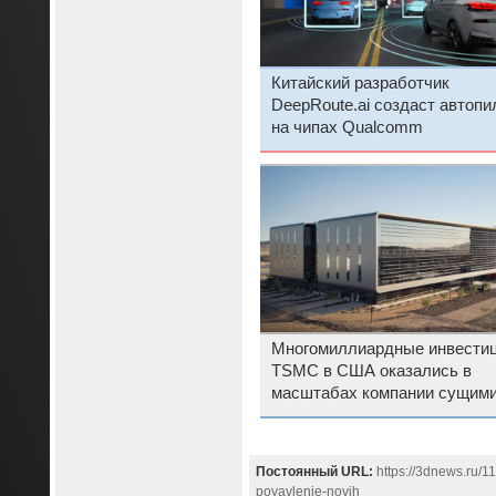
Китайский разработчик
DeepRoute.ai создаст автопи
на чипах Qualcomm
Многомиллиардные инвести
TSMC в США оказались в
масштабах компании сущим
пустяками
Постоянный URL:
https://3dnews.ru/1
poyavlenie-novih