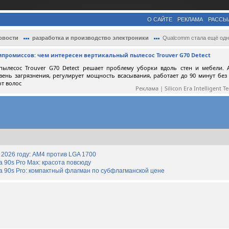
О САЙТЕ
РЕКЛАМА
РАССЫ
овости
разработка и производство электроники
Qualcomm стала ещё одним получателем чип.
мпромиссов: чем интересен вертикальный пылесос Trouver G70 Detect
пылесос Trouver G70 Detect решает проблему уборки вдоль стен и мебели. 
вень загрязнения, регулирует мощность всасывания, работает до 90 минут без
от волос
Реклама | Silicon Era Intelligent T
2026 году: AM4 против LGA 1700
90s Pro Max: красота повсюду
 90s Pro: компактный флагман по субфлагманской цене