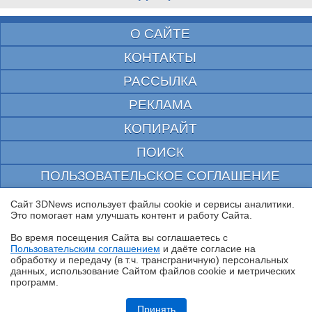
О САЙТЕ
КОНТАКТЫ
РАССЫЛКА
РЕКЛАМА
КОПИРАЙТ
ПОИСК
ПОЛЬЗОВАТЕЛЬСКОЕ СОГЛАШЕНИЕ
ЗАЩИЩЕНО CURATOR
Сайт 3DNews использует файлы cookie и сервисы аналитики.
Это помогает нам улучшать контент и работу Cайта.
© 1997—2026 Электронное периодическое издание "3ДНьюс" | Свидетельство о
регистрации СМИ Эл ФС 77-22224
Во время посещения Cайта вы соглашаетесь с
выдано Федеральной Службой по надзору за соблюдением законодательства в сфере
Пользовательским соглашением
и даёте согласие на
массовых коммуникаций и охране культурного наследия
✖
обработку и передачу (в т.ч. трансграничную) персональных
При цитировании документа ссылка на сайт с указанием автора обязательна. Полное
данных, использование Cайтом файлов cookie и метрических
заимствование документа является нарушением
российского и международного законодательства и возможно только с согласия
программ.
редакции 3DNews.
Обзор HUAWEI MatePad SE 11" (2026): тонкий металлический
планшет с раритетной начинкой
Принять