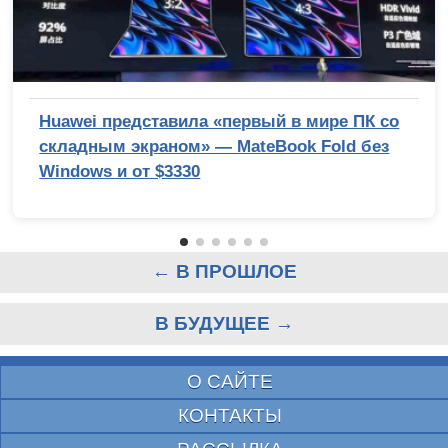
Huawei представила «первый в мире ПК со
складным экраном» — MateBook Fold без
Windows и от $3330
← В ПРОШЛОЕ
В БУДУЩЕЕ →
О САЙТЕ
КОНТАКТЫ