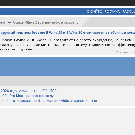
О САЙТЕ
РЕКЛАМА
РАССЫ
тер
Counter-Strike 2 всё-таки побила рекорд ...
круглый год: чем Dreame E-Wind 25 и E-Wind 30 отличаются от обычных ко
Dreame E-Wind 25 и E-Wind 30 предлагают не просто охлаждение, но объемн
теллектуальное управление со смартфона, систему самоочистки и эффектив
 новинках подробнее
Реклама | 
2026 году: AM4 против LGA 1700
90s Pro Max: красота повсюду
 90s Pro: компактный флагман по субфлагманской цене