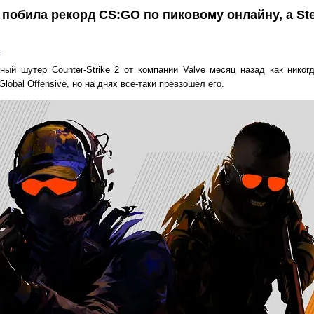
ки побила рекорд CS:GO по пиковому онлайну, а S
в
ный шутер Counter-Strike 2 от компании Valve месяц назад как нико
Global Offensive, но на днях всё-таки превзошёл его.