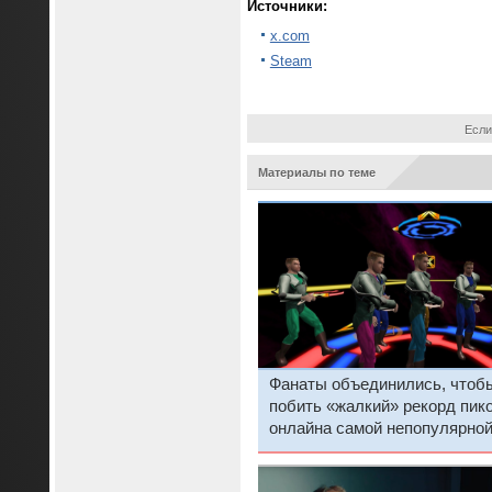
Источники:
x.com
Steam
Если
Материалы по теме
Фанаты объединились, чтоб
побить «жалкий» рекорд пик
онлайна самой непопулярно
игры Valve в Steam