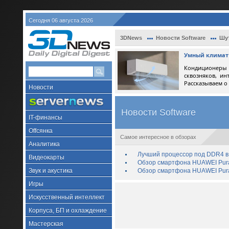
Сегодня 06 августа 2026
3DNews
Новости Software
Шу
Умный климат 
Кондиционеры 
сквозняков, ин
Рассказываем о
Новости
Новости Software
IT-финансы
Offсянка
Самое интересное в обзорах
Аналитика
Лучший процессор под DDR4 в 
Видеокарты
Обзор смартфона HUAWEI Pura 
Звук и акустика
Обзор смартфона HUAWEI Pura
Игры
Искусственный интеллект
Корпуса, БП и охлаждение
Мастерская