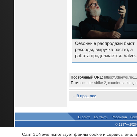
Сезонные распродажи бьют
рекорды, выручка растёт, а
работа продолжается: Valve
подвела итоги 2024 года для
Steam
Постоянный URL:
https://3dnews.ru/
Теги:
counter-strike 2
,
counter-strike: gl
← В прошлое
О сайте
Контакты
Рассылка
Рек
© 1997—2026 
выдано Федеральной Службо
Сайт 3DNews использует файлы cookie и сервисы аналит
При цитировании докум