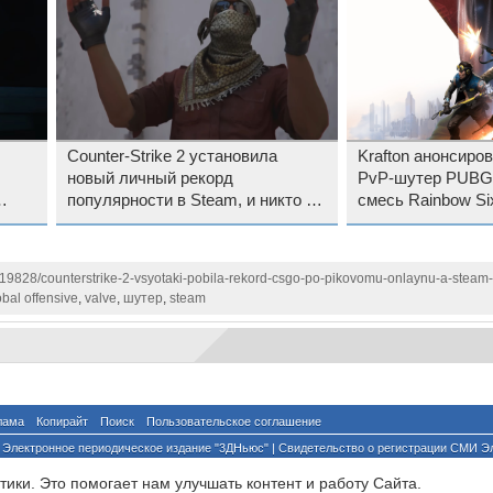
Counter-Strike 2 установила
Krafton анонсиро
новый личный рекорд
PvP-шутер PUBG:
популярности в Steam, и никто не
смесь Rainbow Six
знает причину
Counter-Strike 2 
1119828/counterstrike-2-vsyotaki-pobila-rekord-csgo-po-pikovomu-onlaynu-a-steam
obal offensive
,
valve
,
шутер
,
steam
лама
Копирайт
Поиск
Пользовательское соглашение
Электронное периодическое издание "3ДНьюс" | Свидетельство о регистрации СМИ Э
й по надзору за соблюдением законодательства в сфере массовых коммуникаций и о
ики. Это помогает нам улучшать контент и работу Cайта.
ента ссылка на сайт с указанием автора обязательна. Полное заимствование докумен