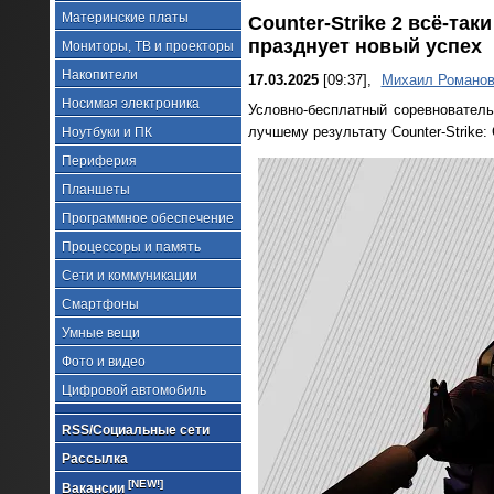
Материнские платы
Counter-Strike 2 всё-та
празднует новый успех
Мониторы, ТВ и проекторы
Накопители
17.03.2025
[09:37],
Михаил Романо
Носимая электроника
Условно-бесплатный соревнователь
лучшему результату Counter-Strike: 
Ноутбуки и ПК
Периферия
Планшеты
Программное обеспечение
Процессоры и память
Сети и коммуникации
Смартфоны
Умные вещи
Фото и видео
Цифровой автомобиль
RSS/Социальные сети
Рассылка
[NEW!]
Вакансии