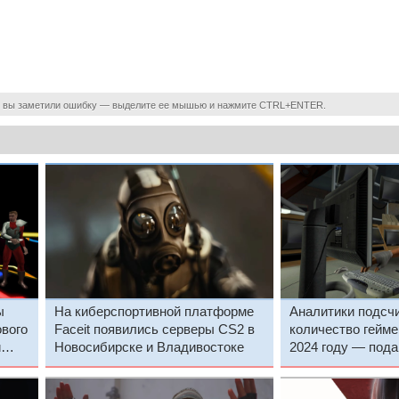
 вы заметили ошибку — выделите ее мышью и нажмите CTRL+ENTER.
ы
На киберспортивной платформе
Аналитики подсч
ового
Faceit появились серверы CS2 в
количество гейме
й
Новосибирске и Владивостоке
2024 году — под
большинство выб
игры