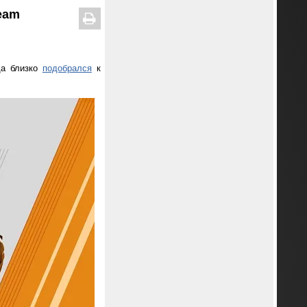
team
гда близко
подобрался
к