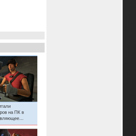
итали
ров на ПК в
авляющее
ирает старые