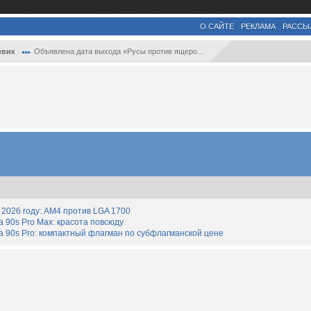
О САЙТЕ
РЕКЛАМА
РАССЫ
евик
Объявлена дата выхода «Русы против ящеро...
2026 году: AM4 против LGA 1700
90s Pro Max: красота повсюду
 90s Pro: компактный флагман по субфлагманской цене