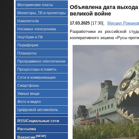
Материнские платы
Объявлена дата выхода 
великой войне
Мониторы, ТВ и проекторы
Накопители
17.03.2025
[17:30],
Михаил Романо
Носимая электроника
Разработчики из российской сту
Ноутбуки и ПК
кооперативного экшена «Русы прот
Периферия
Планшеты
Программное обеспечение
Процессоры и память
Сети и коммуникации
Смартфоны
Умные вещи
Фото и видео
Цифровой автомобиль
RSS/Социальные сети
Рассылка
[NEW!]
Вакансии