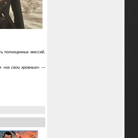
ть полноценных миссий,
ся
«на свои кровные»
—