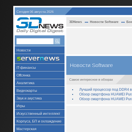
Сегодня 06 августа 2026
3DNews
Новости Software
Бо
Новости
Новости Software
IT-финансы
Offсянка
Самое интересное в обзорах
Аналитика
Лучший процессор под DDR4 в 
Видеокарты
Обзор смартфона HUAWEI Pura 
Звук и акустика
Обзор смартфона HUAWEI Pura
Игры
Искусственный интеллект
Корпуса, БП и охлаждение
Мастерская