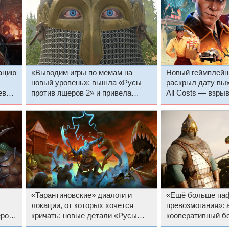
ацию
«Выводим игры по мемам на
Новый геймплейн
новый уровень»: вышла «Русы
раскрыл дату вых
евого
против ящеров 2» и привела
All Costs — взры
в
фанатов в восторг
симулятора курье
оставляет после 
разрушения
«Тарантиновские» диалоги и
«Ещё больше паф
локации, от которых хочется
превозмогания»: 
еров
кричать: новые детали «Русы
кооперативный б
ером
против ящеров 2»
против ящеров 2»