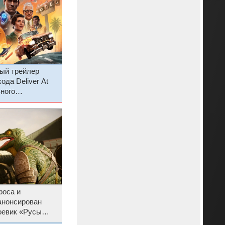
ый трейлер
ода Deliver At
вного
ра, который
себя хаос и
оса и
анонсирован
оевик «Русы