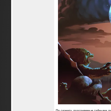
По сюжету подгоняемые тайными по