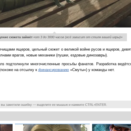
ение сюжета займёт
«от 3 до 3000 часов (всё зависит от стиля вашей игры)»
чищами ящеров, цельный сюжет о великой войне русов и ящеров, девя
олнами врагов, новые механики (пушки, ездовые динозавры).
ans подтолкнули многочисленные просьбы фанатов. Разработка ведёт
похоже на отсылку к
финансированию
«Смуты») у команды нет.
 вы заметили ошибку — выделите ее мышью и нажмите CTRL+ENTER.