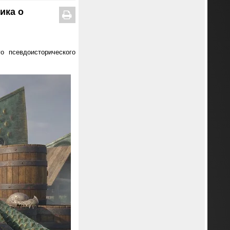
ика о
о псевдоисторического