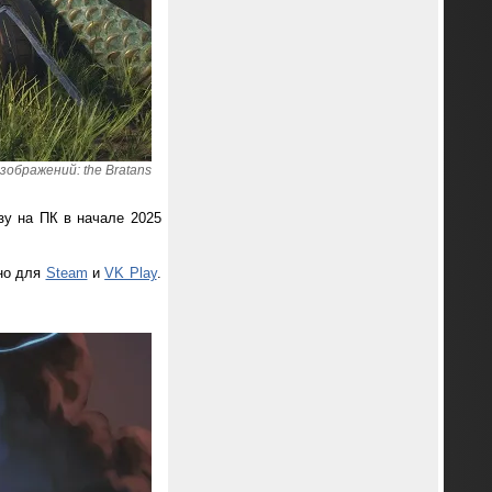
зображений: the Bratans
у на ПК в начале 2025
нно для
Steam
и
VK Play
.