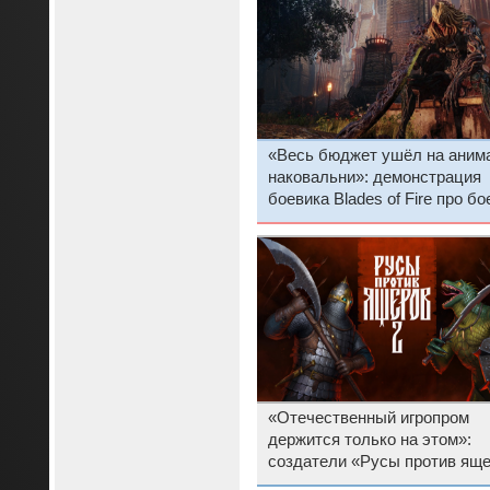
«Весь бюджет ушёл на аним
наковальни»: демонстрация
боевика Blades of Fire про бо
кузнеца разочаровала игроко
«Отечественный игропром
держится только на этом»:
создатели «Русы против ящ
2» поразили геймеров трейл