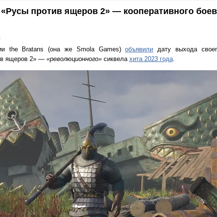
«Русы против ящеров 2» — кооперативного боев
в
дии the Bratans (она же Smola Games)
объявили
дату выхода своег
ив ящеров 2» —
«революционного»
сиквела
хита 2023 года
.