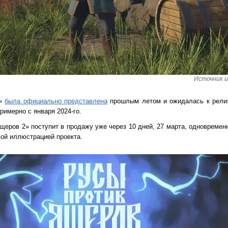
Источник и
2»
была официально представлена
прошлым летом и ожидалась к релиз
римерно с января 2024-го.
ящеров 2» поступит в продажу уже через 10 дней, 27 марта, одновреме
ой иллюстрацией проекта.