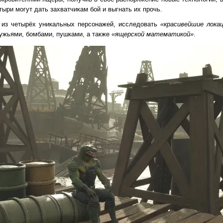
ыри могут дать захватчикам бой и выгнать их прочь.
о из четырёх уникальных персонажей, исследовать
«красивейшие лока
ужьями, бомбами, пушками, а также
«ящерской математикой»
.