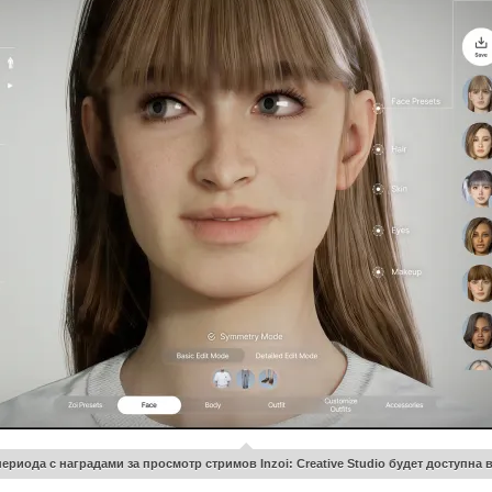
ериода с наградами за просмотр стримов Inzoi: Creative Studio будет доступн