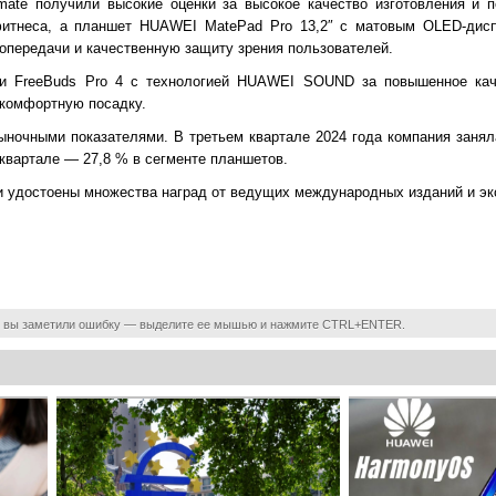
e получили высокие оценки за высокое качество изготовления и п
фитнеса, а планшет HUAWEI MatePad Pro 13,2″ с матовым OLED-дис
опередачи и качественную защиту зрения пользователей.
ки FreeBuds Pro 4 с технологией HUAWEI SOUND за повышенное кач
 комфортную посадку.
ыночными показателями. В третьем квартале 2024 года компания заня
 квартале — 27,8 % в сегменте планшетов.
 удостоены множества наград от ведущих международных изданий и эк
 вы заметили ошибку — выделите ее мышью и нажмите CTRL+ENTER.