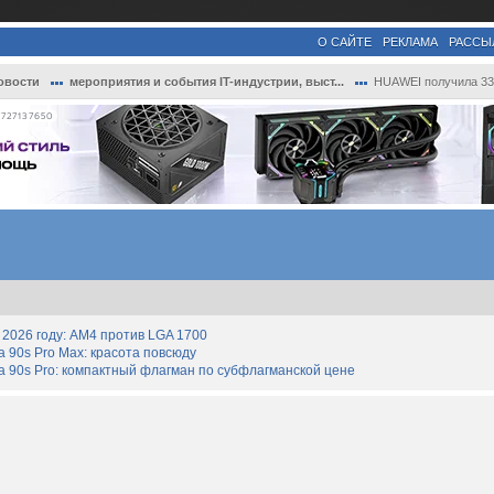
О САЙТЕ
РЕКЛАМА
РАССЫ
овости
мероприятия и события IT-индустрии, выст...
HUAWEI получила 33 награды Media Awards ..
727137650
2026 году: AM4 против LGA 1700
90s Pro Max: красота повсюду
 90s Pro: компактный флагман по субфлагманской цене