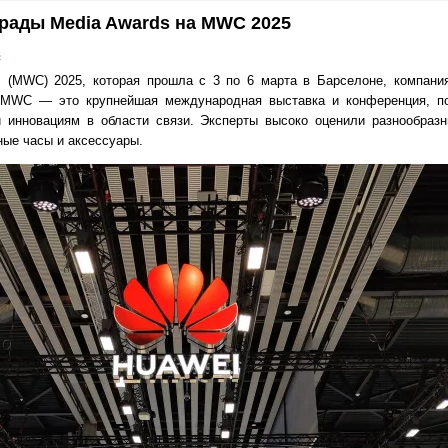
рады Media Awards на MWC 2025
в
ss (MWC) 2025, которая прошла с 3 по 6 марта в Барселоне, компан
MWC — это крупнейшая международная выставка и конференция, п
и инновациям в области связи. Эксперты высоко оценили разнообразн
ые часы и аксессуары.