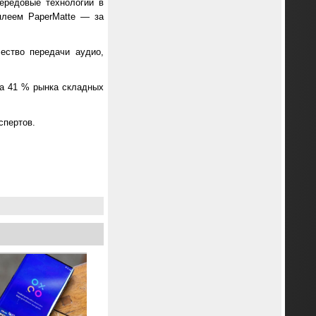
ередовые технологии в
плеем PaperMatte — за
ество передачи аудио,
ла 41 % рынка складных
спертов.