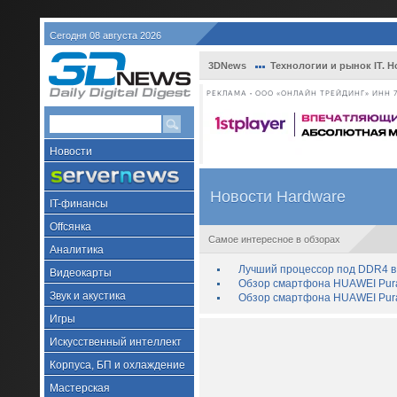
Сегодня 08 августа 2026
3DNews
Технологии и рынок IT. Н
РЕКЛАМА • ООО «ОНЛАЙН ТРЕЙДИНГ» ИНН 7
Новости
Новости Hardware
IT-финансы
Offсянка
Самое интересное в обзорах
Аналитика
Лучший процессор под DDR4 в 
Видеокарты
Обзор смартфона HUAWEI Pura 
Звук и акустика
Обзор смартфона HUAWEI Pura
Игры
Искусственный интеллект
Корпуса, БП и охлаждение
Мастерская