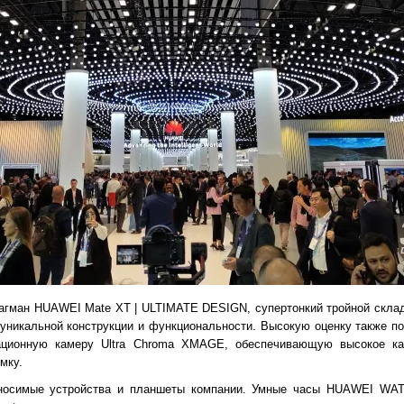
агман HUAWEI Mate XT | ULTIMATE DESIGN, супертонкий тройной склад
 уникальной конструкции и функциональности. Высокую оценку также 
ационную камеру Ultra Chroma XMAGE, обеспечивающую высокое ка
мку.
носимые устройства и планшеты компании. Умные часы HUAWEI WA