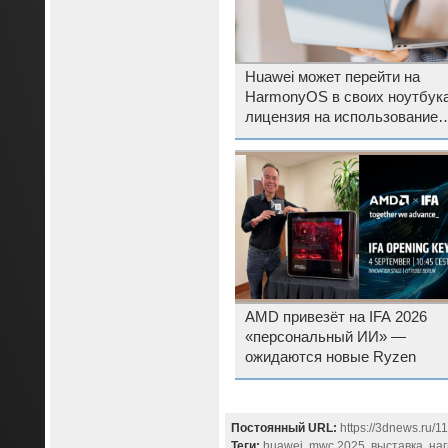
Huawei может перейти на
HarmonyOS в своих ноутбук
лицензия на использование
Windows заканчивается в ма
AMD привезёт на IFA 2026
«персональный ИИ» —
ожидаются новые Ryzen
Постоянный URL:
https://3dnews.ru/
Теги:
huawei
,
mwc 2025
,
выставка
,
на