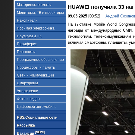
Материнские платы
HUAWEI получила 33 наг
Мониторы, ТВ и проекторы
09.03.2025
[00:52],
Андрей Созино
Накопители
На выставке Mobile World Congre
Носимая электроника
награды от международных СМИ. 
Ноутбуки и ПК
технологиям, телекоммуникациям 
включая смартфоны, планшеты, умн
Периферия
Планшеты
Программное обеспечение
Процессоры и память
Сети и коммуникации
Смартфоны
Умные вещи
Фото и видео
Цифровой автомобиль
RSS/Социальные сети
Рассылка
[NEW!]
Вакансии