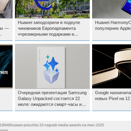
Huawei заподозрили в подкупе
Huawei HarmonyO
ах —
чиновников Европарламента
популярнее Apple
«чрезмерными подарками и
рте
едой»
Очередная презентация Samsung
Google назначил
Galaxy Unpacked состоится 22
новых Pixel на 12
июля: ожидаются смарт-часы и
складные смартфоны
1119949/huawei-poluchila-33-nagradi-media-awards-na-mwc-2025
града