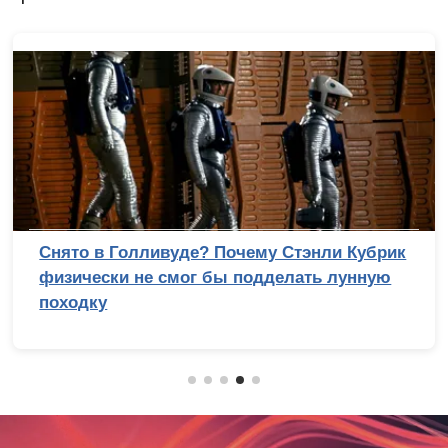
Снято в Голливуде? Почему Стэнли Кубрик
физически не смог бы подделать лунную
походку