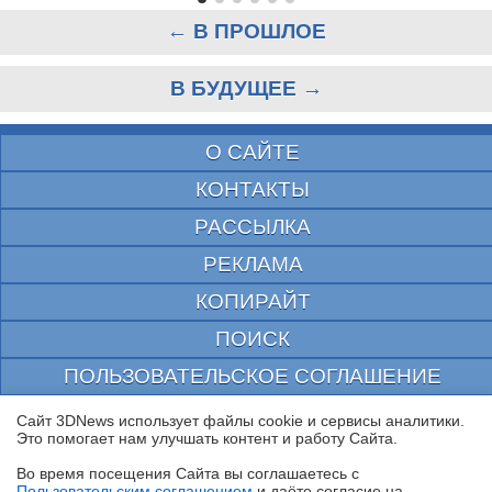
← В ПРОШЛОЕ
В БУДУЩЕЕ →
О САЙТЕ
КОНТАКТЫ
РАССЫЛКА
РЕКЛАМА
КОПИРАЙТ
ПОИСК
ПОЛЬЗОВАТЕЛЬСКОЕ СОГЛАШЕНИЕ
ЗАЩИЩЕНО CURATOR
Сайт 3DNews использует файлы cookie и сервисы аналитики.
Это помогает нам улучшать контент и работу Cайта.
© 1997—2026 Электронное периодическое издание "3ДНьюс" | Свидетельство о
регистрации СМИ Эл ФС 77-22224
Во время посещения Cайта вы соглашаетесь с
выдано Федеральной Службой по надзору за соблюдением законодательства в сфере
Пользовательским соглашением
и даёте согласие на